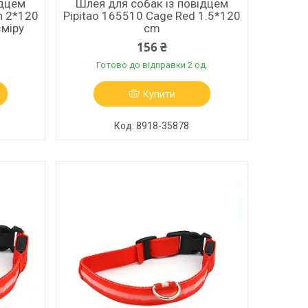
ідцем
Шлея для собак із повідцем
h 2*120
Pipitao 165510 Cage Red 1.5*120
зміру
cm
156 ₴
Готово до відправки 2 од.
Купити
8918-35878