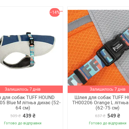
–14%
Залишилось 7 днів
Залишилось 7 днів
 для собак TUFF HOUND
Шлея для собак TUFF 
5 Blue M літньа дихає (52-
TH00206 Orange L літньа
64 см)
(62-75 см)
439 ₴
549 ₴
509 ₴
637 ₴
Готово до відправки
Готово до відправки