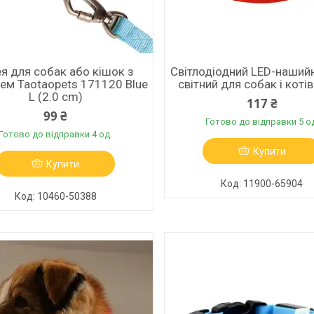
я для собак або кішок з
Світлодіодний LED-наший
ем Taotaopets 171120 Blue
світний для собак і котів
L (2.0 cm)
117 ₴
99 ₴
Готово до відправки 5 о
Готово до відправки 4 од.
Купити
Купити
11900-65904
10460-50388