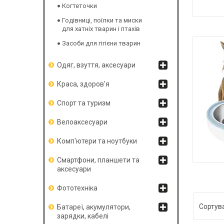
Когтеточки
Годівниці, поїлки та миски
ІГРА
для хатніх тварин і птахів
Засоби для гігієни тварин
Одяг, взуття, аксесуари
Краса, здоров'я
Спорт та туризм
Велоаксесуари
Комп'ютери та ноутбуки
Смартфони, планшети та
аксесуари
ГОДІ
Фототехніка
Батареї, акумулятори,
зарядки, кабелі