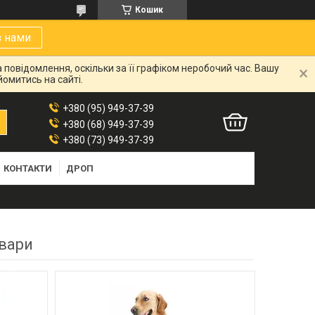
Кошик
з нами
 повідомлення, оскільки за її графіком неробочий час. Вашу
омитись на сайті.
+380 (95) 949-37-39
+380 (68) 949-37-39
+380 (73) 949-37-39
КОНТАКТИ
ДРОП
вари
147
71