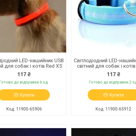
одіодний LED-нашийник USB
Світлодіодний LED-наший
ий для собак і котів Red XS
світний для собак і котів
117 ₴
117 ₴
Готово до відправки 6 од.
Готово до відправки 2 о
Купити
Купити
11900-65906
11900-65912