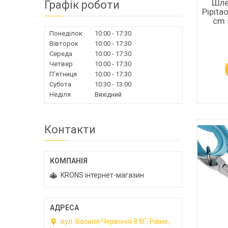
Шле
Графік роботи
Pipita
cm 
Понеділок
10:00
17:30
Вівторок
10:00
17:30
Середа
10:00
17:30
Четвер
10:00
17:30
Пʼятниця
10:00
17:30
Субота
10:30
13:00
Неділя
Вихідний
Контакти
KRONS інтернет-магазин
вул. Василя Червонія 8 8Г, Рівне,