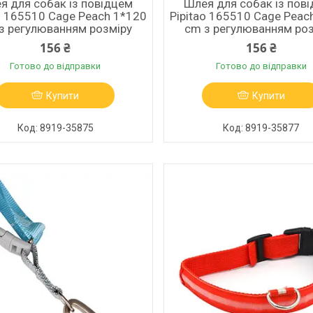
я для собак із повідцем
Шлея для собак із пов
o 165510 Cage Peach 1*120
Pipitao 165510 Cage Peac
з регулюванням розміру
cm з регулюванням ро
156 ₴
156 ₴
Готово до відправки
Готово до відправки
Купити
Купити
8919-35875
8919-35877