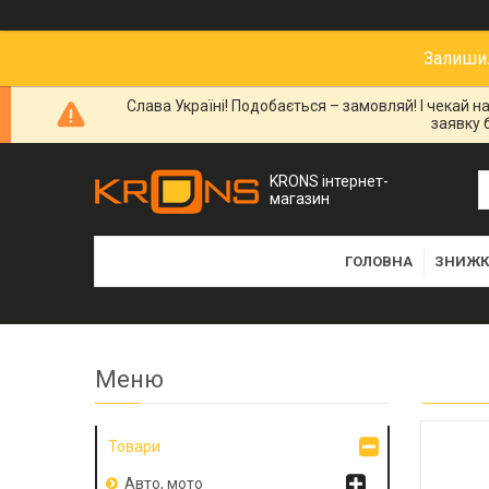
Залишил
Слава Україні! Подобається – замовляй! І чекай 
заявку 
KRONS інтернет-
магазин
ГОЛОВНА
ЗНИЖК
Товари
Авто, мото