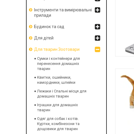
Інструменти та вимірювальні
прилади
Будинок та сад
Для дітей
Для тварин Зоотовари
Сумки і контейнери для
С
перенесення домашніх
ПЕРЕ
тварин
Квитки, ошийники,
намордники, шлейки
Лежаки і Спальні місця для
домашніх тварин
Іграшки для домашніх
тварин
Одяг для собак і котів.
Куртки, комбінезони та
дощовики для тварин