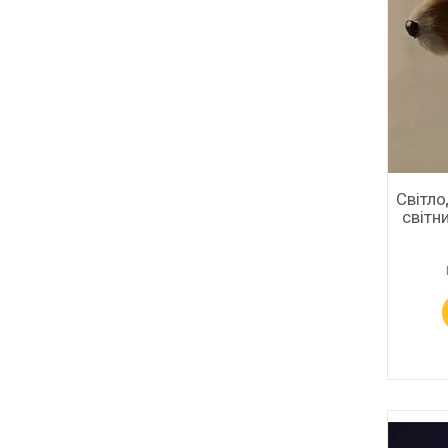
Світл
світн