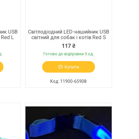
ник USB
Світлодіодний LED-нашийник USB
 Red L
світний для собак і котів Red S
117 ₴
д.
Готово до відправки 5 од.
Купити
11900-65908