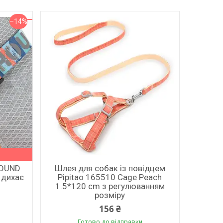
–14%
HOUND
Шлея для собак із повідцем
 дихає
Pipitao 165510 Cage Peach
1.5*120 cm з регулюванням
розміру
156 ₴
Готово до відправки