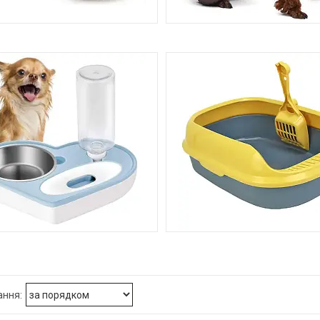
ШКИ ДЛЯ ДОМАШНІХ ТВАРИН
ОДЯГ ДЛЯ СОБАК І КОТІВ. К
КОМБІНЕЗОНИ ТА ДОЩОВИК
ТВАРИН
88
ЗАСОБИ ДЛЯ ГІГІЄНИ ТВ
ВНИЦІ, ПОЇЛКИ ТА МИСКИ ДЛЯ
ХАТНІХ ТВАРИН І ПТАХІВ