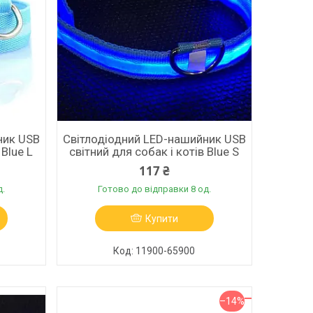
ник USB
Світлодіодний LED-нашийник USB
 Blue L
світний для собак і котів Blue S
117 ₴
д.
Готово до відправки 8 од.
Купити
11900-65900
–14%