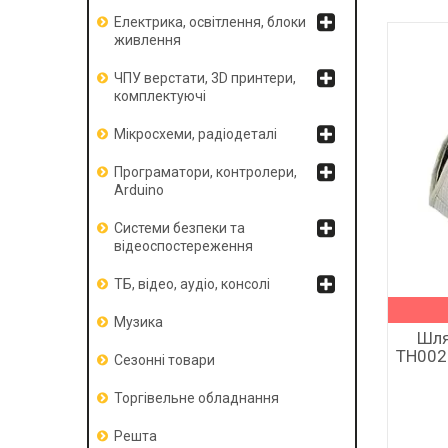
Електрика, освітлення, блоки
живлення
ЧПУ верстати, 3D принтери,
комплектуючі
Мікросхеми, радіодеталі
Програматори, контролери,
Arduino
Системи безпеки та
відеоспостереження
ТБ, відео, аудіо, консолі
Музика
Шля
TH0020
Сезонні товари
Торгівельне обладнання
Решта