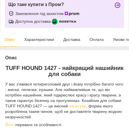
Що таке купити з Пром?
Замовлення під захистом
Доступна доставка
Опис
Характеристики
Доставка
Оплата
Умови п
Опис
TUFF HOUND 1427 - найкращий нашийник
для собаки
У вас з'явився чотириголовий друг і йому потрібно багато чого
- миска, лялечка, іграшки. Але найважливіше те, що він
потрібен нашийник, який підкреслює красу і красу тварини, а
також гарантує безпеку на прогулянках. Кошійник для собаки
TUFF HOUND 1427 — це якісний
аксесуар
, форма якого
розроблена таким чином, щоб не доставляти тварину жодних
незручностей.
Його
переваги та особливості: