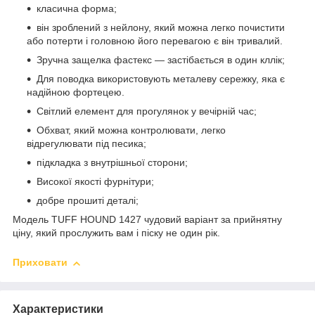
класична форма;
він зроблений з нейлону, який можна легко почистити
або потерти і головною його перевагою є він тривалий.
Зручна защелка фастекс — застібається в один кллік;
Для поводка використовують металеву сережку, яка є
надійною фортецею.
Світлий елемент для прогулянок у вечірній час;
Обхват, який можна контролювати, легко
відрегулювати під песика;
підкладка з внутрішньої сторони;
Високої якості фурнітури;
добре прошиті деталі;
Модель TUFF HOUND 1427 чудовий варіант за прийнятну
ціну, який прослужить вам і піску не один рік.
Приховати
Характеристики