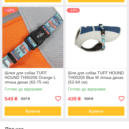
–14%
–14%
Шлея для собак TUFF
Шля для собак TUFF HOUND
HOUND TH00206 Orange L
TH00205 Blue M літньа дихає
літньа дихає (62-75 см)
(52-64 см)
Готово до відправки
Готово до відправки
549
439
₴
₴
637 ₴
509 ₴
Купити
Купити