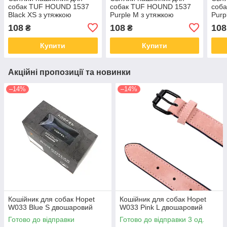
собак TUF HOUND 1537
собак TUF HOUND 1537
соб
Black XS з утяжкою
Purple M з утяжкою
Purp
108
108
108
₴
₴
Купити
Купити
Акційні пропозиції та новинки
–14%
–14%
Кошійник для собак Hopet
Кошійник для собак Hopet
W033 Blue S двошаровий
W033 Pink L двошаровий
Готово до відправки
Готово до відправки 3 од.