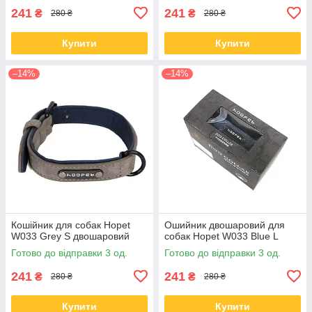
241
241
₴
₴
280 ₴
280 ₴
Купити
Купити
–14%
–14%
Кошійник для собак Hopet
Ошийник двошаровий для
W033 Grey S двошаровий
собак Hopet W033 Blue L
Готово до відправки 3 од.
Готово до відправки 3 од.
241
241
₴
₴
280 ₴
280 ₴
Купити
Купити