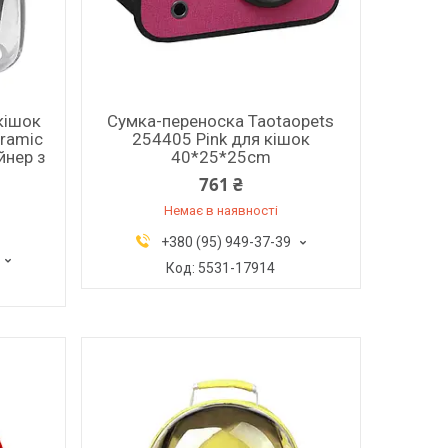
кішок
Сумка-переноска Taotaopets
ramic
254405 Pink для кішок
йнер з
40*25*25cm
761 ₴
Немає в наявності
+380 (95) 949-37-39
5531-17914