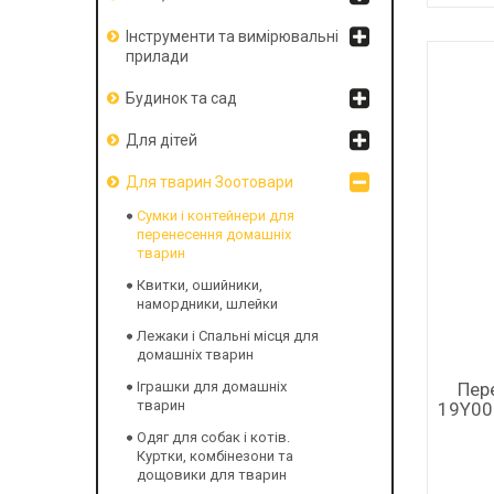
Інструменти та вимірювальні
прилади
Будинок та сад
Для дітей
Для тварин Зоотовари
Сумки і контейнери для
перенесення домашніх
тварин
Квитки, ошийники,
намордники, шлейки
Лежаки і Спальні місця для
домашніх тварин
Пер
Іграшки для домашніх
тварин
19Y00
Одяг для собак і котів.
Куртки, комбінезони та
дощовики для тварин