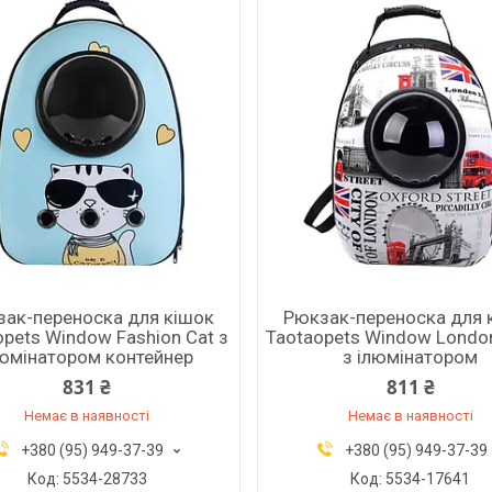
ак-переноска для кішок
Рюкзак-переноска для 
opets Window Fashion Cat з
Taotaopets Window Londo
юмінатором контейнер
з ілюмінатором
831 ₴
811 ₴
Немає в наявності
Немає в наявності
+380 (95) 949-37-39
+380 (95) 949-37-39
5534-28733
5534-17641