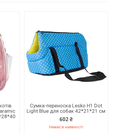
котів
Сумка-переноска Lesko H1 Dot
Paramic
Light Blue для собак 42*21*21 см
*28*40
602 ₴
Немає в наявності