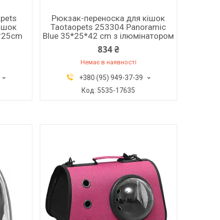
pets
Рюкзак-переноска для кішок
кішок
Taotaopets 253304 Panoramic
5*25cm
Blue 35*25*42 cm з ілюмінатором
834 ₴
Немає в наявності
+380 (95) 949-37-39
5535-17635