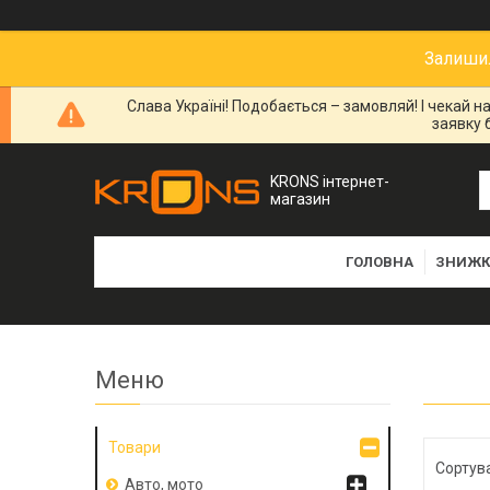
Залишил
Слава Україні! Подобається – замовляй! І чекай 
заявку 
KRONS інтернет-
магазин
ГОЛОВНА
ЗНИЖК
Товари
Авто, мото