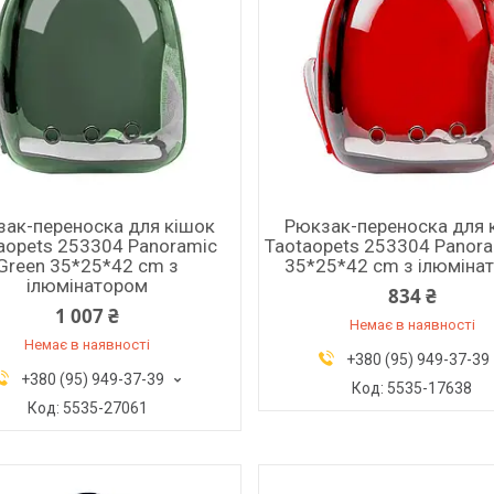
ак-переноска для кішок
Рюкзак-переноска для 
aopets 253304 Panoramic
Taotaopets 253304 Panora
Green 35*25*42 cm з
35*25*42 cm з ілюміна
ілюмінатором
834 ₴
1 007 ₴
Немає в наявності
Немає в наявності
+380 (95) 949-37-39
+380 (95) 949-37-39
5535-17638
5535-27061