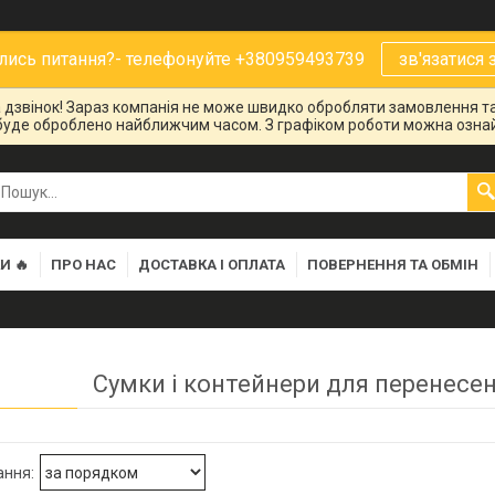
ись питання?- телефонуйте +380959493739
зв'язатися 
на дзвінок! Зараз компанія не може швидко обробляти замовлення та
буде оброблено найближчим часом. З графіком роботи можна ознай
И 🔥
ПРО НАС
ДОСТАВКА І ОПЛАТА
ПОВЕРНЕННЯ ТА ОБМІН
Сумки і контейнери для перенесе