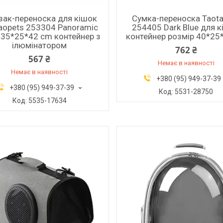
ак-переноска для кішок
Сумка-переноска Taota
aopets 253304 Panoramic
254405 Dark Blue для 
 35*25*42 cm контейнер з
контейнер розмір 40*2
ілюмінатором
762 ₴
567 ₴
Немає в наявності
Немає в наявності
+380 (95) 949-37-39
+380 (95) 949-37-39
5531-28750
5535-17634