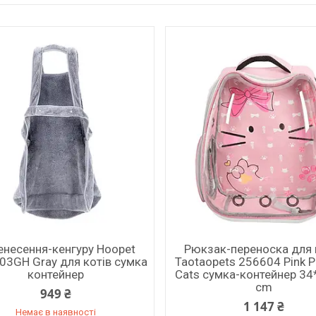
енесення-кенгуру Hoopet
Рюкзак-переноска для 
03GH Gray для котів сумка
Taotaopets 256604 Pink 
контейнер
Cats сумка-контейнер 34
cm
949 ₴
1 147 ₴
Немає в наявності