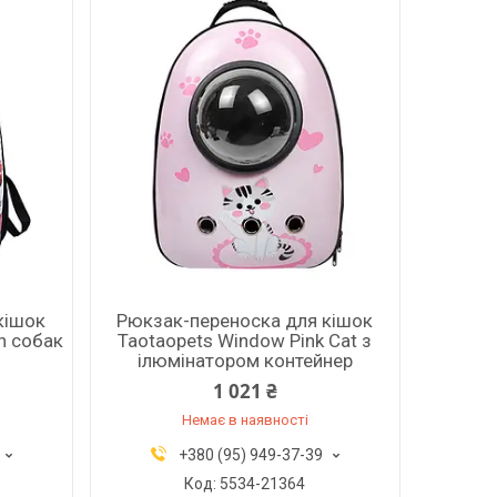
кішок
Рюкзак-переноска для кішок
n собак
Taotaopets Window Pink Cat з
ілюмінатором контейнер
1 021 ₴
Немає в наявності
+380 (95) 949-37-39
5534-21364