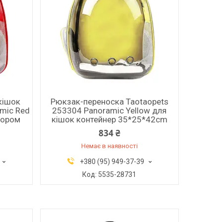
кішок
Рюкзак-переноска Taotaopets
mic Red
253304 Panoramic Yellow для
тором
кішок контейнер 35*25*42cm
834 ₴
Немає в наявності
+380 (95) 949-37-39
5535-28731