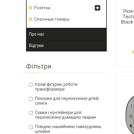
Розетка
Рюкз
Taot
Сезонные товары
Black
Про нас
Відгуки
Фільтри
Ігрові фігурки, роботи
трансформери
Рюкзаки для перенесення дітей,
слінги
Сумки і контейнери для
перенесення домашніх тварин
Повідки, нашийники, намордники,
шлейки