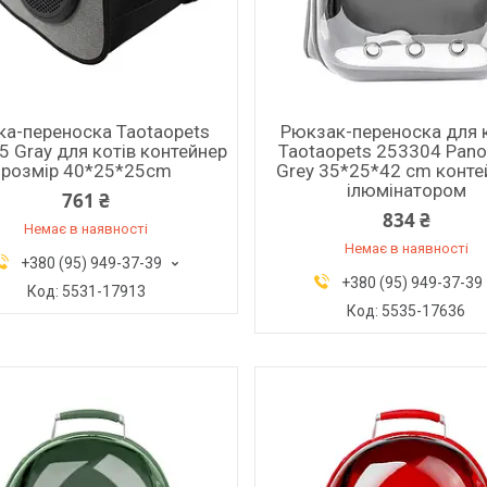
ка-переноска Taotaopets
Рюкзак-переноска для 
 Gray для котів контейнер
Taotaopets 253304 Pano
розмір 40*25*25cm
Grey 35*25*42 cm конте
ілюмінатором
761 ₴
834 ₴
Немає в наявності
Немає в наявності
+380 (95) 949-37-39
+380 (95) 949-37-39
5531-17913
5535-17636