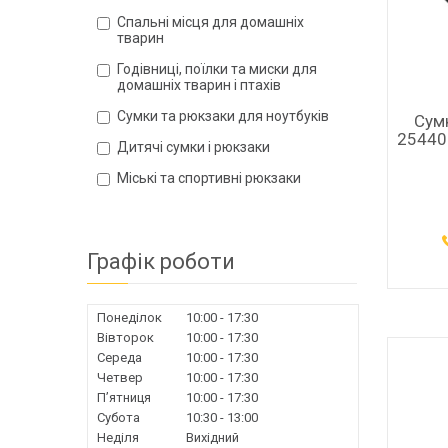
Спальні місця для домашніх
тварин
Годівниці, поїлки та миски для
домашніх тварин і птахів
Сумки та рюкзаки для ноутбуків
Сум
254405
Дитячі сумки і рюкзаки
Міські та спортивні рюкзаки
Графік роботи
Понеділок
10:00
17:30
Вівторок
10:00
17:30
Середа
10:00
17:30
Четвер
10:00
17:30
Пʼятниця
10:00
17:30
Субота
10:30
13:00
Неділя
Вихідний