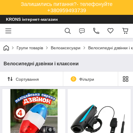
Залишились питання?- телефонуйте
+380959493739
KRONS інтернет-магазин
Групи товарів
Велоаксесуари
Велосипедні дзвінки і 
Велосипедні дзвінки і клаксони
Сортування
0
Фільтри