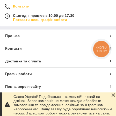
Контакти
Сьогодні працює з 10:00 до 17:30
Показати весь графік роботи
Про нас
КНОПКА
Контакти
ЗВ'ЯЗКУ
Доставка та оплата
Графік роботи
Повна версія сайту
Слава Україні! Подобається – замовляй! І чекай на
Сайт створено на маркетплейсі
Prom.ua
дзвінок! Зараз компанія не може швидко обробляти
замовлення та повідомлення, оскільки за її графіком
неробочий час. Вашу заявку буде оброблено найближчим
Політика конфіденційності
часом. З графіком роботи можна ознайомитись на сайті.