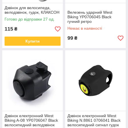
Дзвінок для велосипеда,
велодзвінок, гудок, КЛАКСОН
Велезень ударний West
Biking YP0706045 Black
Готово до відправки 27 од.
гучний ретро
115
Немає в наявності
₴
99
₴
Купити
Дзвінок електронний West
Дзвінок електронний West
Biking A-08 YP0706047 Black
Biking N.8861 0706041 Black
велосипедний велодзвінок
велосипедний сигнал гудок