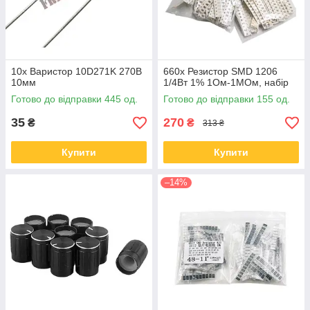
10x Варистор 10D271K 270В
660x Резистор SMD 1206
10мм
1/4Вт 1% 1Ом-1МОм, набір
Готово до відправки 445 од.
Готово до відправки 155 од.
35
270
₴
₴
313 ₴
Купити
Купити
–14%