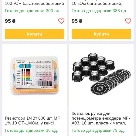
100 кОм багатоперебертовий
10 кОм багатообертовий,
ковпачок
Готово до відправки 300 од.
Готово до відправки 386 од.
95
95
₴
₴
Купити
Купити
Ковпачок ручка для
Резистори 1/4Вт 600 шт. MF
потенціометра енкодера MF-
1% 10 ОТ-1МОм, у кейсі
A03, 10 шт., пластик метал,
26.5 мм
Готово до відправки 36 од.
Готово до відправки 79 од.