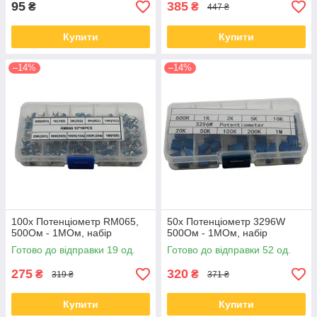
95
385
₴
₴
447 ₴
Купити
Купити
–14%
–14%
100x Потенціометр RM065,
50x Потенціометр 3296W
500Ом - 1МОм, набір
500Ом - 1МОм, набір
Готово до відправки 19 од.
Готово до відправки 52 од.
275
320
₴
₴
319 ₴
371 ₴
Купити
Купити