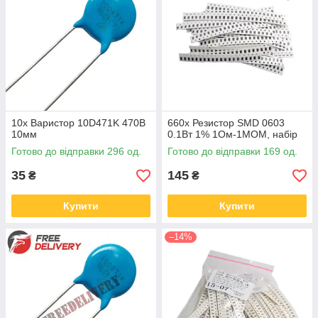
10x Варистор 10D471K 470В
660x Резистор SMD 0603
10мм
0.1Вт 1% 1Ом-1МОМ, набір
Готово до відправки 296 од.
Готово до відправки 169 од.
35
145
₴
₴
Купити
Купити
–14%