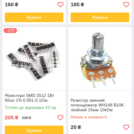
160
185
₴
₴
Купити
Купити
–14%
Резистори SMD 2512 1Вт
50шт 1% 0.001-0.1Ом
Резистор змінний,
потенціометр WH148 B10K
Готово до відправки 43 од.
лінійний 15мм 10кОм
205
Немає в наявності
₴
238 ₴
20
₴
Купити