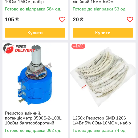
10Ом-1МОм, набір
лінійний 15мм 5кОм
Готово до відправки 584 од.
Готово до відправки 53 од.
105
20
₴
₴
Купити
Купити
–14%
Резистор змінний,
потенціометр 3590S-2-103L
1250x Резистор SMD 1206
10кОм багатооборотний
1/4Вт 5% 0Ом-10МОм, набір
Готово до відправки 362 од.
Готово до відправки 74 од.