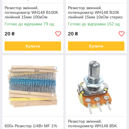
Резистор змінний,
Резистор змінний,
потенціометр WH148 B100K
потенціометр WH148 B10K
лінійний 15мм 100кОм
лінійний 15мм 10кОм стерео
Готово до відправки 79 од.
Готово до відправки 152 од.
20
20
₴
₴
Купити
Купити
Резистор змінний,
600x Резистор 1/4Вт MF 1%
потенціометр WH148 B5K