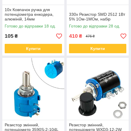
10x Ковпачок ручка для
потенціометра енкодера,
330x Резистор SMD 2512 1Вт
алюміній, 14мм
5% 1Ом-1МОм, набір
Готово до відправки 18 од.
Готово до відправки 28 од.
105
410
₴
₴
476 ₴
Купити
Купити
Резистор змінний,
Резистор змінний,
потенціометр 3590S-2-104L
потенціометр WXD3-12-2W