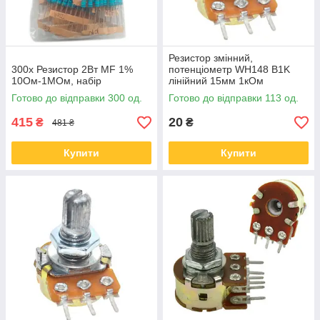
Резистор змінний,
300x Резистор 2Вт MF 1%
потенціометр WH148 B1K
10Ом-1МОм, набір
лінійний 15мм 1кОм
Готово до відправки 300 од.
Готово до відправки 113 од.
415
20
₴
₴
481 ₴
Купити
Купити