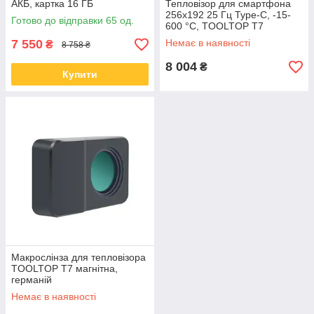
АКБ, картка 16 ГБ
Тепловізор для смартфона
256x192 25 Гц Type-C, -15-
Готово до відправки 65 од.
600 °C, TOOLTOP T7
7 550
Немає в наявності
₴
8 758 ₴
8 004
₴
Купити
Макрослінза для тепловізора
TOOLTOP T7 магнітна,
германій
Немає в наявності