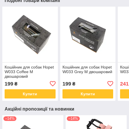
Подібні товари компанії
Кошійник для собак Hopet
Кошійник для собак Hopet
Коші
W033 Coffee M
W033 Grey M двошаровий
W03
двошаровий
199
199
241
₴
₴
Купити
Купити
Акційні пропозиції та новинки
–14%
–14%