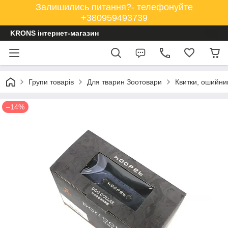
Залишились питання?- телефонуйте
+380959493739
KRONS інтернет-магазин
Групи товарів
Для тварин Зоотовари
Квитки, ошийни
–14%