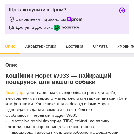
Що таке купити з Пром?
Замовлення під захистом
Доступна доставка
Опис
Характеристики
Доставка
Оплата
Умови п
Опис
Кошійник Hopet W033 — найкращий
подарунок для вашого собаки
Аксесуари
для тварин мають відповідати ряду критеріїв,
виготовлених з твердого матеріалу, мати гарний дизайн і бути
комфортними. Кошійники для собак від фірми Hopet
відповідають даним вимогам і навіть більше.
Особливості і переваги моделі W033:
- матеріал полівінілхлорид (ПВХ) стійкий до впливу
навколишнього середовища і активного носа.
- двошарова і висока якість швів забезпечує додатковий