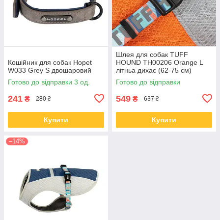
Шлея для собак TUFF
Кошійник для собак Hopet
HOUND TH00206 Orange L
W033 Grey S двошаровий
літньа дихає (62-75 см)
Готово до відправки 3 од.
Готово до відправки
241
549
₴
₴
280 ₴
637 ₴
Купити
Купити
–14%