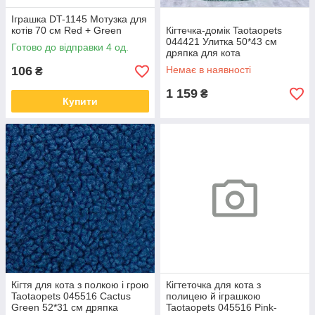
Іграшка DT-1145 Мотузка для
котів 70 см Red + Green
Кігтечка-домік Taotaopets
044421 Улитка 50*43 см
Готово до відправки 4 од.
дряпка для кота
106
Немає в наявності
₴
1 159
₴
Купити
Кігтя для кота з полкою і грою
Кігтеточка для кота з
Taotaopets 045516 Cactus
полицею й іграшкою
Green 52*31 см дряпка
Taotaopets 045516 Pink-