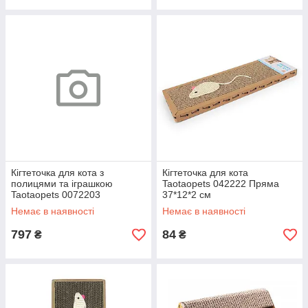
Кігтеточка для кота з
Кігтеточка для кота
полицями та іграшкою
Taotaopets 042222 Пряма
Taotaopets 0072203
37*12*2 см
41*20*18,5 см Coffee
Немає в наявності
Немає в наявності
797
84
₴
₴