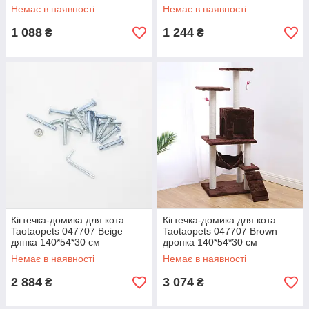
Yellow 52*31 см в'язання
Немає в наявності
Немає в наявності
1 088
1 244
₴
₴
Кігтечка-домика для кота
Кігтечка-домика для кота
Taotaopets 047707 Beige
Taotaopets 047707 Brown
дяпка 140*54*30 см
дропка 140*54*30 см
Немає в наявності
Немає в наявності
2 884
3 074
₴
₴