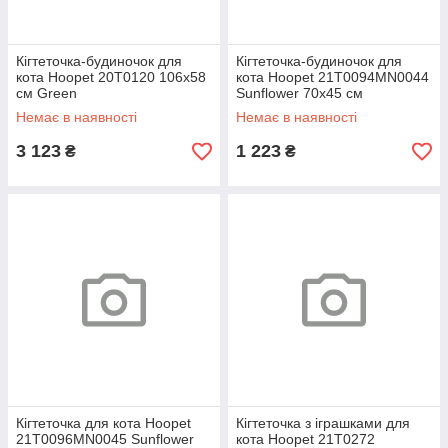
Кігтеточка-будиночок для
Кігтеточка-будиночок для
кота Hoopet 20T0120 106х58
кота Hoopet 21T0094MN0044
см Green
Sunflower 70х45 см
Немає в наявності
Немає в наявності
3 123
1 223
₴
₴
Кігтеточка для кота Hoopet
Кігтеточка з іграшками для
21T0096MN0045 Sunflower
кота Hoopet 21T0272