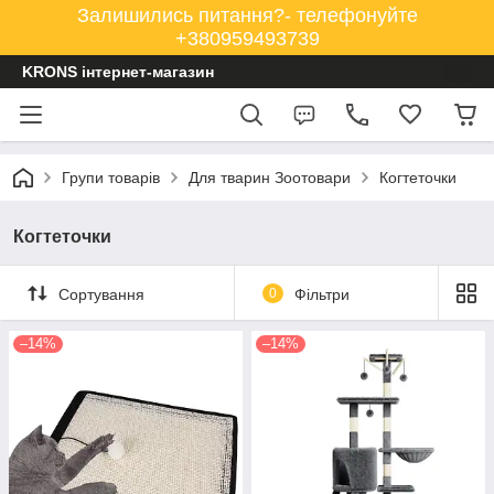
Залишились питання?- телефонуйте
+380959493739
KRONS інтернет-магазин
Групи товарів
Для тварин Зоотовари
Когтеточки
Когтеточки
Сортування
0
Фільтри
–14%
–14%