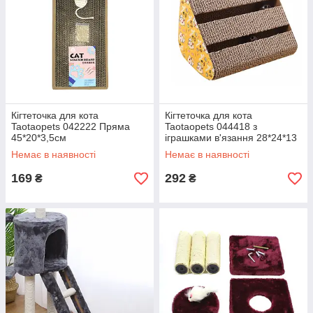
Кігтеточка для кота
Кігтеточка для кота
Taotaopets 042222 Пряма
Taotaopets 044418 з
45*20*3,5см
іграшками в'язання 28*24*13
см
Немає в наявності
Немає в наявності
169
292
₴
₴