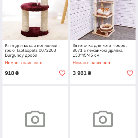
Кігтя для кота з полицями і
Кігтеточка для кота Hoopet
грою Taotaopets 0072203
9871 з лежанкою дряпка
Burgundy дроби
130*45*45 см
Немає в наявності
Немає в наявності
918
3 961
₴
₴