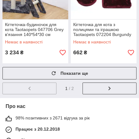
Кігтеточка-будиночок для
Кігтеточка для кота з
кота Taotaopets 047706 Grey
полицями та іграшкою
в'язання 140*54*30 см
Taotaopets 072204 Burgundy
в'язання 20*20*40 см
Немає в наявності
Немає в наявності
3 234
662
₴
₴
Показати ще
1
/ 2
Про нас
98% позитивних з 2671 відгука за рік
Працює з 20.12.2018