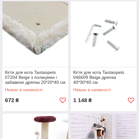
Кігтя для кота Taotaopets
Кігтя для кота Taotaopets
07204 Beige з полицями і
046609 Beige дряпка
забавкою дряпка 20*20*40 см
40*30*40 см
Немає в наявності
Немає в наявності
672
1 148
₴
₴