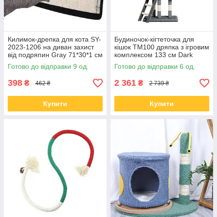
Килимок-дрепка для кота SY-
Будиночок-кігтеточка для
2023-1206 на диван захист
кішок TM100 дряпка з ігровим
від подряпин Gray 71*30*1 см
комплексом 133 см Dark
Gray
Готово до відправки 9 од.
Готово до відправки 6 од.
398
2 361
₴
₴
462 ₴
2 739 ₴
Купити
Купити