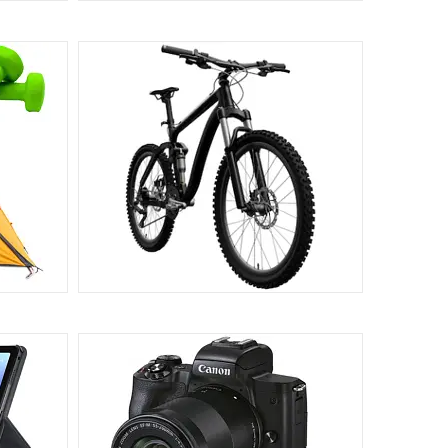
РИ
ОДЯГ, ВЗУТТЯ, АКСЕСУАРИ
774
462
ВЕЛОАКСЕСУАРИ
246
459