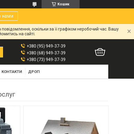
Кошик
з нами
 повідомлення, оскільки за її графіком неробочий час. Вашу
омитись на сайті.
+380 (95) 949-37-39
+380 (68) 949-37-39
+380 (73) 949-37-39
КОНТАКТИ
ДРОП
ослуг
1017
1417