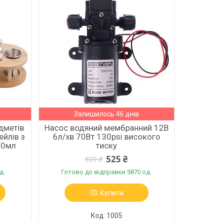
Залишилось 46 днів
дметів
Насос водяний мембранний 12В
ейлів з
6л/хв 70Вт 130psi високого
50мл
тиску
525 ₴
609 ₴
д.
Готово до відправки 5870 од.
Купити
1005