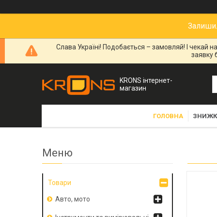
Залишил
Слава Україні! Подобається – замовляй! І чекай 
заявку 
KRONS інтернет-
магазин
ГОЛОВНА
ЗНИЖК
Товари
Авто, мото