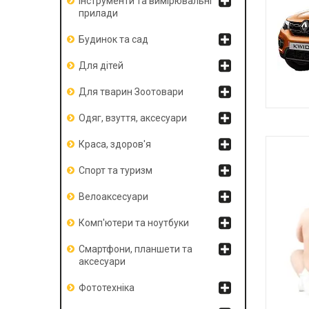
Інструменти та вимірювальні
прилади
Будинок та сад
Для дітей
Для тварин Зоотовари
Одяг, взуття, аксесуари
Краса, здоров'я
Спорт та туризм
Велоаксесуари
Комп'ютери та ноутбуки
Смартфони, планшети та
аксесуари
Фототехніка