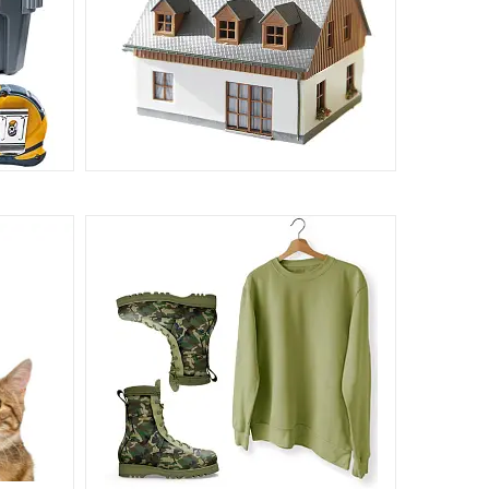
БУДИНОК ТА САД
АЛЬНІ
947
1187