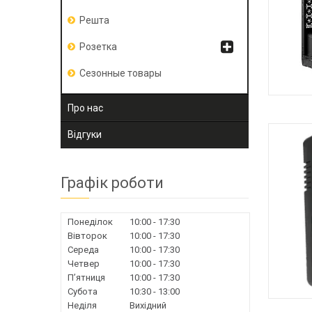
Решта
Розетка
Сезонные товары
Про нас
К
Відгуки
Графік роботи
Понеділок
10:00
17:30
Вівторок
10:00
17:30
Середа
10:00
17:30
Четвер
10:00
17:30
Пʼятниця
10:00
17:30
Субота
10:30
13:00
Неділя
Вихідний