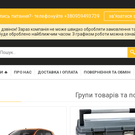
ись питання?- телефонуйте +380959493739
зв'язатися 
на дзвінок! Зараз компанія не може швидко обробляти замовлення та
буде оброблено найближчим часом. З графіком роботи можна ознай
И 🔥
ПРО НАС
ДОСТАВКА І ОПЛАТА
ПОВЕРНЕННЯ ТА ОБМІН
Групи товарів та п
907