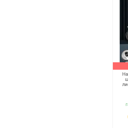
На
ш
ли
Г