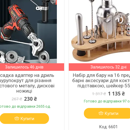
Залишилось 46 днів
Залишилось 32 дні
садка адаптер на дриль
Набір для бару на 16 пре
урупокрут для різання
барні аксесуари для кокт
стового металу, дискові
підставкою, шейкер 5
ножиці
1 135 ₴
1 317 ₴
230 ₴
267 ₴
Готово до відправки 97 о
отово до відправки 2655 од.
Купити
Купити
6601