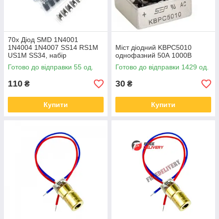
70x Діод SMD 1N4001
1N4004 1N4007 SS14 RS1M
Міст діодний KBPC5010
US1M SS34, набір
однофазний 50А 1000В
Готово до відправки 55 од.
Готово до відправки 1429 од.
110
30
₴
₴
Купити
Купити