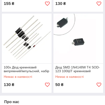
155
130
₴
₴
100x Діод кремнієвий
Діод SMD 1N4148W T4 SOD-
випрямний/імпульсний, набір
123 100ШТ кремнієвий
Немає в наявності
Немає в наявності
130
50
₴
₴
Про нас