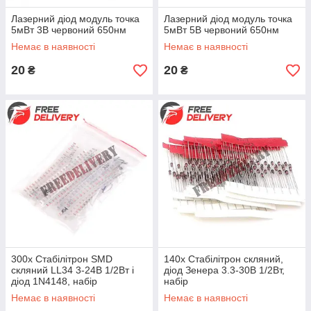
Лазерний діод модуль точка
Лазерний діод модуль точка
5мВт 3В червоний 650нм
5мВт 5В червоний 650нм
Немає в наявності
Немає в наявності
20
20
₴
₴
300x Стабілітрон SMD
140x Стабілітрон скляний,
скляний LL34 3-24В 1/2Вт і
діод Зенера 3.3-30В 1/2Вт,
діод 1N4148, набір
набір
Немає в наявності
Немає в наявності