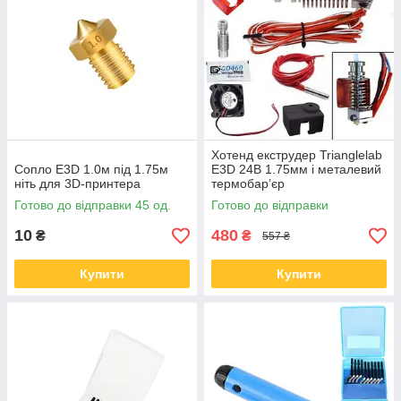
Хотенд екструдер Trianglelab
Сопло E3D 1.0м під 1.75м
E3D 24В 1.75мм і металевий
ніть для 3D-принтера
термобар’єр
Готово до відправки 45 од.
Готово до відправки
10
480
₴
₴
557 ₴
Купити
Купити