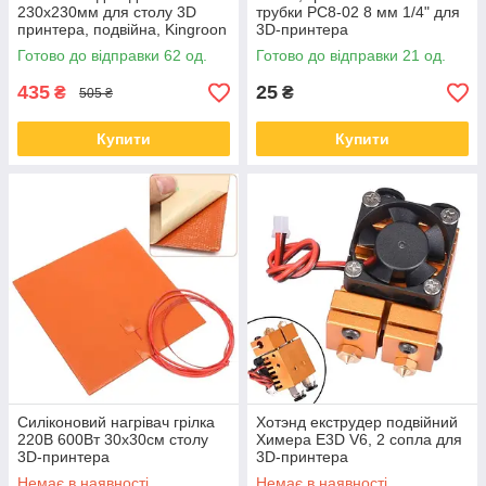
230х230мм для столу 3D
трубки PC8-02 8 мм 1/4" для
принтера, подвійна, Kingroon
3D-принтера
Готово до відправки 62 од.
Готово до відправки 21 од.
435
25
₴
₴
505 ₴
Купити
Купити
Силіконовий нагрівач грілка
Хотэнд екструдер подвійний
220В 600Вт 30x30см столу
Химера E3D V6, 2 сопла для
3D-принтера
3D-принтера
Немає в наявності
Немає в наявності