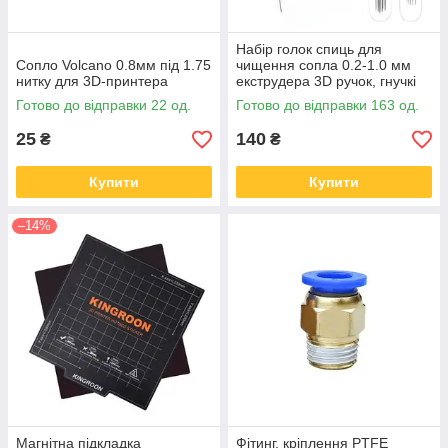
Набір голок спиць для
Сопло Volcano 0.8мм під 1.75
чищення сопла 0.2-1.0 мм
нитку для 3D-принтера
екструдера 3D ручок, гнучкі
Готово до відправки 22 од.
Готово до відправки 163 од.
25
140
₴
₴
Купити
Купити
–14%
Магнітна підкладка
Фітинг, кріплення PTFE