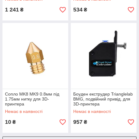
1 241
534
₴
₴
Сопло MK8 MK9 0.8мм під
Боуден екструдер Trianglelab
1.75мм нитку для 3D-
BMG, подвійний привід, для
принтера
3D-принтера
Немає в наявності
Немає в наявності
10
957
₴
₴