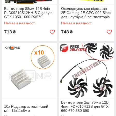
Вентилятор 88мм 12В 4пін
Охолоджувальна підставка
PLD09210S12HH-B Gigabyte
2E Gaming 2E-CPG-002 Black
GTX 1050 1060 RX570
для ноутбука 6 вентиляторів
LED-підсвітка
Немає в наявності
Немає в наявності
713
748
₴
₴
Вентилятори 2шт 75мм 12В
10x Радіатор алюмінієвий
4пин FD7010H12S для GTX
міні 11х11х5мм
660 670 680 690