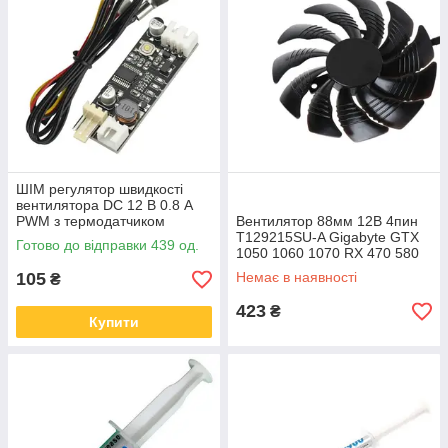
ШІМ регулятор швидкості
вентилятора DC 12 В 0.8 А
PWM з термодатчиком
Вентилятор 88мм 12В 4пин
T129215SU-A Gigabyte GTX
Готово до відправки 439 од.
1050 1060 1070 RX 470 580
105
Немає в наявності
₴
423
₴
Купити