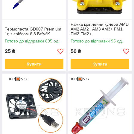
Рамка кріплення кулера AMD
Термопаста GD007 Premium
AM2 AM2+ AM3 AM3+ FM1
1г, з сріблом 6.8 Вт/м*K
FM2 FM2+
Готово до відправки 895 од.
Готово до відправки 95 од.
25
50
₴
₴
Купити
Купити