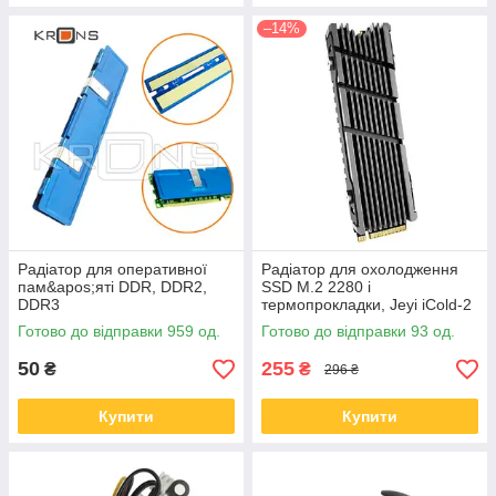
–14%
Радіатор для оперативної
Радіатор для охолодження
пам&apos;яті DDR, DDR2,
SSD M.2 2280 і
DDR3
термопрокладки, Jeyi iCold-2
Готово до відправки 959 од.
Готово до відправки 93 од.
50
255
₴
₴
296 ₴
Купити
Купити