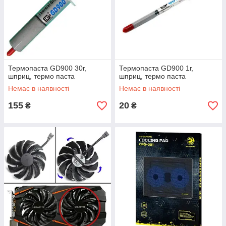
Термопаста GD900 30г,
Термопаста GD900 1г,
шприц, термо паста
шприц, термо паста
Немає в наявності
Немає в наявності
155
20
₴
₴