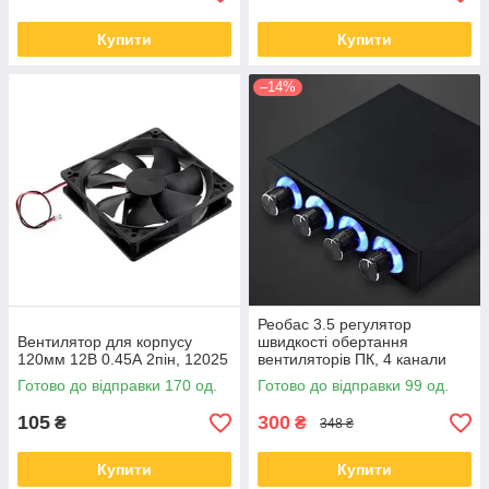
Купити
Купити
–14%
Реобас 3.5 регулятор
Вентилятор для корпусу
швидкості обертання
120мм 12В 0.45А 2пін, 12025
вентиляторів ПК, 4 канали
Готово до відправки 170 од.
Готово до відправки 99 од.
105
300
₴
₴
348 ₴
Купити
Купити