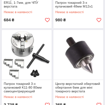
ER11, 1-7мм, для ЧПУ
Патрон токарний 3-х
верстата
кулачковий 48мм М12х1
Немає в наявності
Немає в наявності
684
980
₴
₴
Патрон токарний 3-х
Центр верстатний обертовий
кулачковий K11-80 80мм
обертання 6мм для міні
самоцентрирующий
токарного верстата
Немає в наявності
Немає в наявності
2 738
365
₴
₴