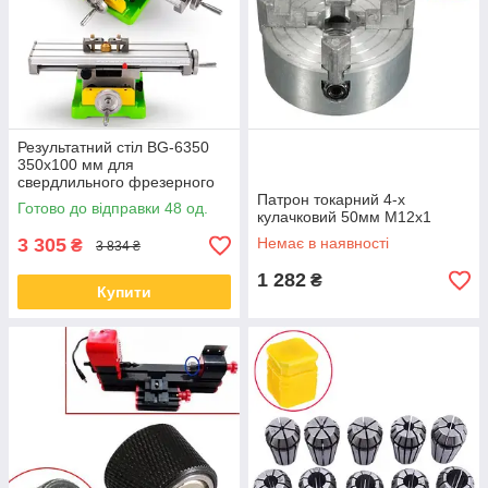
Результатний стіл BG-6350
350x100 мм для
свердлильного фрезерного
верстата
Патрон токарний 4-х
Готово до відправки 48 од.
кулачковий 50мм М12х1
3 305
Немає в наявності
₴
3 834 ₴
1 282
₴
Купити