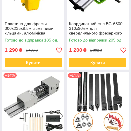
Пластина для фрески
Координатний стіл BG-6300
300x235x9.5м з змінними
310х90мм для
кільцями, алюмінієва
свердлильного фрезерного
верстата
Готово до відправки 185 од.
Готово до відправки 205 од.
1 290
1 200
₴
₴
1 496 ₴
1 392 ₴
Купити
Купити
–14%
–14%