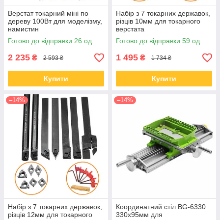
Верстат токарний міні по
Набір з 7 токарних державок,
дереву 100Вт для моделізму,
різців 10мм для токарного
намистин
верстата
Готово до відправки 26 од.
Готово до відправки 59 од.
2 235
1 495
₴
₴
2 593 ₴
1 734 ₴
Купити
Купити
–14%
–14%
Набір з 7 токарних державок,
Координатний стіл BG-6330
різців 12мм для токарного
330х95мм для