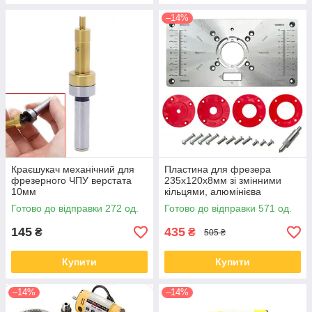
–14%
Краєшукач механічний для
Пластина для фрезера
фрезерного ЧПУ верстата
235х120х8мм зі змінними
10мм
кільцями, алюмінієва
Готово до відправки 272 од.
Готово до відправки 571 од.
145
435
₴
₴
505 ₴
Купити
Купити
–14%
–14%