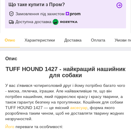
Що таке купити з Пром?
Замовлення під захистом
Доступна доставка
Опис
Характеристики
Доставка
Оплата
Умови п
Опис
TUFF HOUND 1427 - найкращий нашийник
для собаки
У вас з'явився чотириголовий друг і йому потрібно багато чого
- миска, лялечка, іграшки. Але найважливіше те, що він
потрібен нашийник, який підкреслює красу і красу тварини, а
також гарантує безпеку на прогулянках. Кошійник для собаки
TUFF HOUND 1427 — це якісний
аксесуар
, форма якого
розроблена таким чином, щоб не доставляти тварину жодних
незручностей.
Його
переваги та особливості: