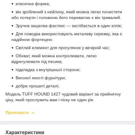
класична форма;
він зроблений з нейлону, який можна легко почистити
або потерти і головною його перевагою є він тривалий.
Зручна защелка фастекс — застібається в один кллік;
Для поводка використовують металеву сережку, яка є
надійною фортецею.
Світлий елемент для прогулянок у вечірній час;
Обхват, який можна контролювати, легко
відрегулювати під песика;
підкладка з внутрішньої сторони;
Високої якості фурнітури;
добре прошиті деталі;
Модель TUFF HOUND 1427 чудовий варіант за прийнятну
ціну, який прослужить вам і піску не один рік.
Приховати
Характеристики