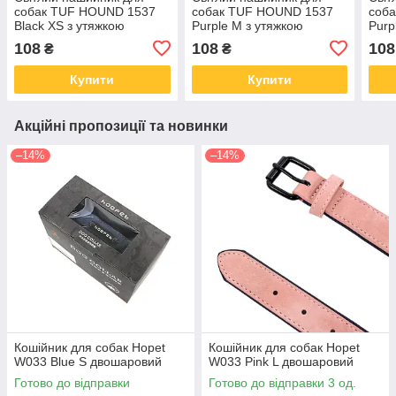
собак TUF HOUND 1537
собак TUF HOUND 1537
соб
Black XS з утяжкою
Purple M з утяжкою
Purp
108
108
108
₴
₴
Купити
Купити
Акційні пропозиції та новинки
–14%
–14%
Кошійник для собак Hopet
Кошійник для собак Hopet
W033 Blue S двошаровий
W033 Pink L двошаровий
Готово до відправки
Готово до відправки 3 од.