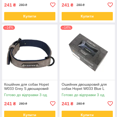
241
241
₴
₴
280 ₴
280 ₴
Купити
Купити
–14%
–14%
Кошійник для собак Hopet
Ошийник двошаровий для
W033 Grey S двошаровий
собак Hopet W033 Blue L
Готово до відправки 3 од.
Готово до відправки 3 од.
241
241
₴
₴
280 ₴
280 ₴
Купити
Купити