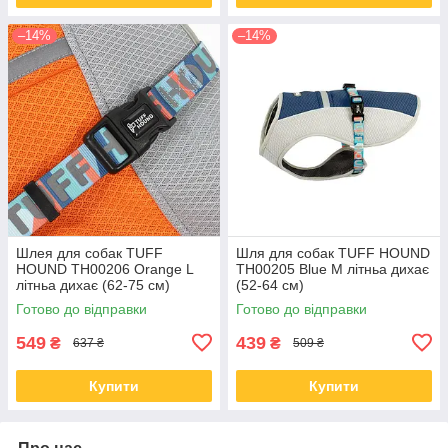
–14%
–14%
Шлея для собак TUFF
Шля для собак TUFF HOUND
HOUND TH00206 Orange L
TH00205 Blue M літньа дихає
літньа дихає (62-75 см)
(52-64 см)
Готово до відправки
Готово до відправки
549
439
₴
₴
637 ₴
509 ₴
Купити
Купити