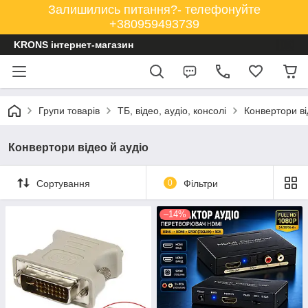
Залишились питання?- телефонуйте
+380959493739
KRONS інтернет-магазин
Групи товарів
ТБ, відео, аудіо, консолі
Конвертори ві
Конвертори відео й аудіо
Сортування
0
Фільтри
–14%