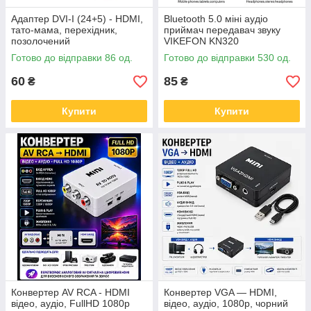
Адаптер DVI-I (24+5) - HDMI,
Bluetooth 5.0 міні аудіо
тато-мама, перехідник,
приймач передавач звуку
позолочений
VIKEFON KN320
Готово до відправки 86 од.
Готово до відправки 530 од.
60
85
₴
₴
Купити
Купити
Конвертер AV RCA - HDMI
Конвертер VGA — HDMI,
відео, аудіо, FullHD 1080p
відео, аудіо, 1080p, чорний