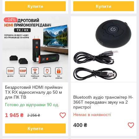
Купити
Купити
–14%
Бездротовий HDMI приймач
TX RX відеосигналу до 50 м
для ПК ТВ
Bluetooth аудіо трансмітер H-
366T передавач звуку на 2
Готово до відправки 90 од.
пристрої
1 945
Немає в наявності
₴
2 256 ₴
400
₴
Купити