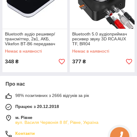
Bluetooth аудіо решивер/
Bluetooth 5.0 аудіоприймач
трансміттер, 2в1, АКБ,
ресивер звуку 3D RCA AUX
Vikefon BT-B6 передавач
TF, BR04
звуку
Немає в наявності
Немає в наявності
348
377
₴
₴
Про нас
98% позитивних з 2666 відгуків за рік
Працює з 20.12.2018
м. Рівне
вул. Василя Червонія 8 8Г, Рівне, Україна
Контакти