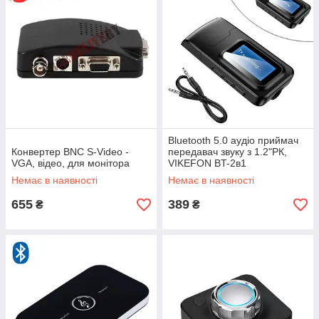
Bluetooth 5.0 аудіо приймач
Конвертер BNC S-Video -
передавач звуку з 1.2"РК,
VGA, відео, для монітора
VIKEFON BT-2в1
Немає в наявності
Немає в наявності
655
389
₴
₴