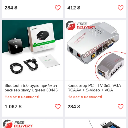
284
412
₴
₴
Bluetooth 5.0 аудіо приймач
Конвертер PC - TV 3в1, VGA -
ресивер звуку Ugreen 30445
RCA AV + S-Video + VGA
Немає в наявності
Немає в наявності
1 067
284
₴
₴