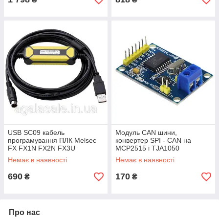
USB SC09 кабель
Модуль CAN шини,
програмування ПЛК Melsec
конвертер SPI - CAN на
FX FX1N FX2N FX3U
MCP2515 і TJA1050
Немає в наявності
Немає в наявності
690
170
₴
₴
Про нас