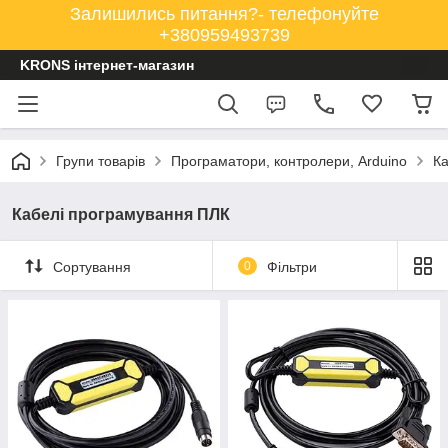
Залишились питання?- телефонуйте
+380959493739
KRONS інтернет-магазин
Групи товарів
Програматори, контролери, Arduino
Ка
Кабелі програмування ПЛК
Сортування
0
Фільтри