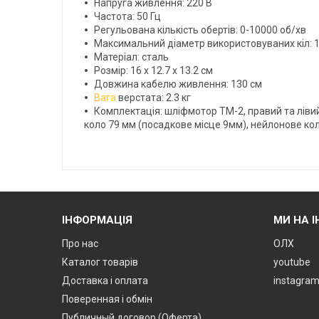
Напруга живлення: 220 В
Частота: 50 Гц
Регульована кількість обертів: 0-10000 об/хв
Максимальний діаметр використовуваних кіл: 
Матеріал: сталь
Розмір: 16 х 12.7 х 13.2 см
Довжина кабелю живлення: 130 см
Вага
верстата: 2.3 кг
Комплектація: шліфмотор ТМ-2, правий та лівий
коло 79 мм (посадкове місце 9мм), нейлонове коло
ІНФОРМАЦІЯ
МИ НА 
Про нас
ОЛХ
Каталог товарів
youtube
Доставка і оплата
instagra
Поверенная і обмін
Публичный договор (Оферта)