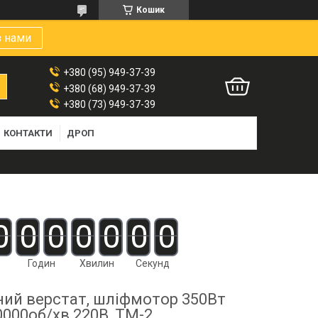
Кошик
з нами
+380 (95) 949-37-39
+380 (68) 949-37-39
+380 (73) 949-37-39
КОНТАКТИ
ДРОП
0
0
0
0
0
0
0
Годин
Хвилин
Секунд
ий верстат, шліфмотор 350Вт
0000об/хв 220В, ТМ-2