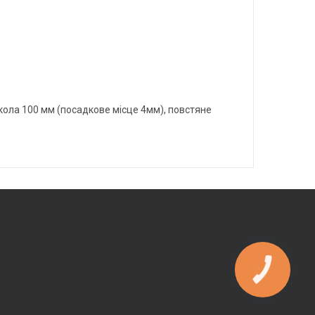
 кола 100 мм (посадкове місце 4мм), повстяне
КНОПКА
ЗВ'ЯЗКУ