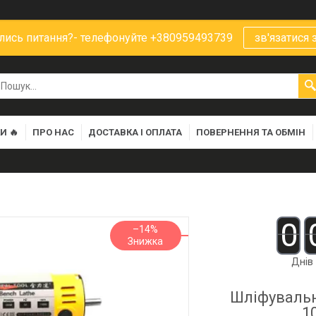
ись питання?- телефонуйте +380959493739
зв'язатися 
И 🔥
ПРО НАС
ДОСТАВКА І ОПЛАТА
ПОВЕРНЕННЯ ТА ОБМІН
0
–14%
Днів
Шліфувальн
1