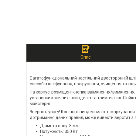
Опис
Багатофункціональний настільний двосторонній шл
способів шліфування, полірування, очищення та інш
На корпусі розміщені кнопка ввімкнення/вимкнення
установки конічних шпинделів та тримача кіл. Стійкі
майстерні.
Зверніть увагу! Конічні шпинделі мають маркування R
дотримання даних правил, може вивести верстат з 
Діаметр валу: 8 мм
Потужність: 350 Вт