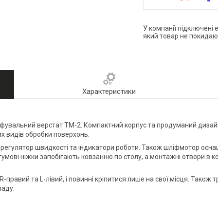
У компанії підключені 
який товар не покидаю
Характеристики
іфувальний верстат ТМ-2. Компактний корпус та продуманий диза
их видів обробки поверхонь.
, регулятор швидкості та індикатори роботи. Також шліфмотор осн
 гумові ніжки запобігають ковзанню по столу, а монтажні отвори в ко
-правий та L-лівий, і повинні кріпитися лише на свої місця. Також
ладу.