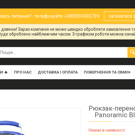
ись питання?- телефонуйте +380959493739
зв'язатися 
на дзвінок! Зараз компанія не може швидко обробляти замовлення та
буде оброблено найближчим часом. З графіком роботи можна ознай
И 🔥
ПРО НАС
ДОСТАВКА І ОПЛАТА
ПОВЕРНЕННЯ ТА ОБМІН
Рюкзак-перено
Panoramic B
Немає в наявності