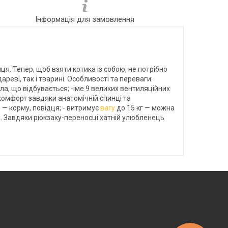
Інформація для замовлення
. Тепер, щоб взяти котика із собою, не потрібно
ві, так і тварині. Особливості та переваги:
ола, що відбувається; -іме 9 великих вентиляційних
 комфорт завдяки анатомічній спинці та
— корму, повідця; - витримує
вагу
до 15 кг — можна
см. Завдяки рюкзаку-переносці хатній улюбленець