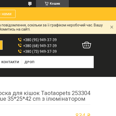
Кошик
з нами
 повідомлення, оскільки за її графіком неробочий час. Вашу
омитись на сайті.
+380 (95) 949-37-39
+380 (68) 949-37-39
+380 (73) 949-37-39
КОНТАКТИ
ДРОП
ска для кішок Taotaopets 253304
lue 35*25*42 cm з ілюмінатором
834 ₴