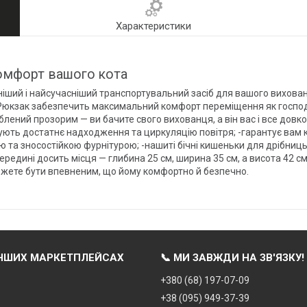
Характеристики
комфорт вашого кота
іший і найсучасніший транспортувальний засіб для вашого вихованця
Рюкзак забезпечить максимальний комфорт переміщення як господаре
роблений прозорим — ви бачите свого вихованця, а він вас і все довк
печують достатнє надходження та циркуляцію повітря; -гарантує вам
а зносостійкою фурнітурою; -нашиті бічні кишеньки для дрібниць 
ередині досить місця — глибина 25 см, ширина 35 см, а висота 42 
можете бути впевненим, що йому комфортно й безпечно.
ІНШИХ МАРКЕТПЛЕЙСАХ
📞 МИ ЗАВЖДИ НА ЗВ'ЯЗКУ!
+380 (68) 197-07-09
+38 (095) 949-37-39