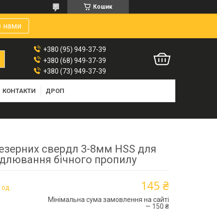
Кошик
з нами
+380 (95) 949-37-39
+380 (68) 949-37-39
+380 (73) 949-37-39
КОНТАКТИ
ДРОП
резерних свердл 3-8мм HSS для
длювання бічного пропилу
145 ₴
 од.
Мінімальна сума замовлення на сайті
— 150 ₴