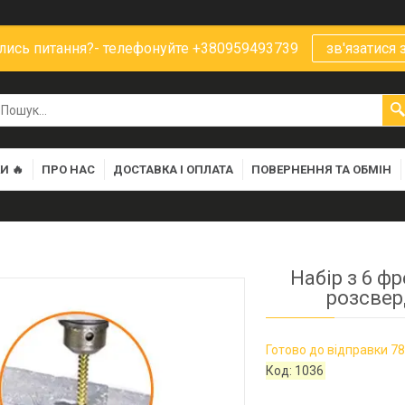
ись питання?- телефонуйте +380959493739
зв'язатися 
И 🔥
ПРО НАС
ДОСТАВКА І ОПЛАТА
ПОВЕРНЕННЯ ТА ОБМІН
Набір з 6 ф
розсвер
Готово до відправки 78
Код:
1036