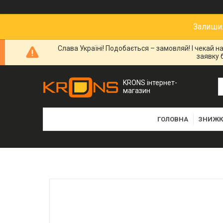
Залишил
Слава Україні! Подобається – замовляй! І чекай 
заявку 
KRONS інтернет-
магазин
ГОЛОВНА
ЗНИЖК