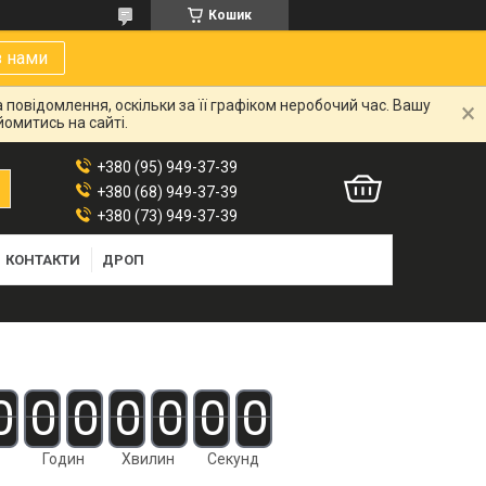
Кошик
з нами
 повідомлення, оскільки за її графіком неробочий час. Вашу
омитись на сайті.
+380 (95) 949-37-39
+380 (68) 949-37-39
+380 (73) 949-37-39
КОНТАКТИ
ДРОП
0
0
0
0
0
0
0
Годин
Хвилин
Секунд