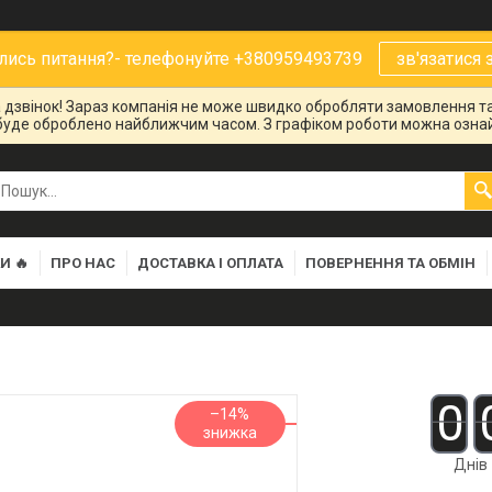
ись питання?- телефонуйте +380959493739
зв'язатися 
на дзвінок! Зараз компанія не може швидко обробляти замовлення та
буде оброблено найближчим часом. З графіком роботи можна ознай
И 🔥
ПРО НАС
ДОСТАВКА І ОПЛАТА
ПОВЕРНЕННЯ ТА ОБМІН
0
–14%
Днів