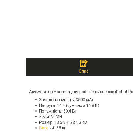
Опис
Акумулятор Floureon для роботів пилососів iRobot R
Заявлена ємність: 3500 мАг
Напруга: 14.4 (сумісно з 14.8 В)
Потужність: 50.4 Вт
Хімія: Ni-MH
Розмір: 13.5 х 4.5 х 4.3 см
Вага
: ~0.68 кг