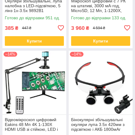
Окуляри збільшувальні, лупа
Мікроскоп цифровий c 7 РК
налобна з LED-підсвіткою, 5
на штативі, 3000 мА·год,
лінз 1x-3.5x 9892B1
MicroSD, 12 Мп, 1-1200X,
G1200
Готово до відправки 951 од.
Готово до відправки 133 од.
385
3 960
₴
₴
447 ₴
4 594 ₴
Купити
Купити
–14%
–14%
Відеомікроскоп цифровий
Бінокулярні збільшувальні
Eakins 48 Мп 4K 1-130X
окуляри лупа 3.5х 420мм з
HDMI USB зі стійкою, LED і
підсвіткою і АКБ 1800мАг
ДК