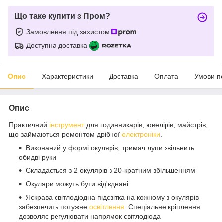
Що таке купити з Пром?
Замовлення під захистом
Доступна доставка
Опис
Характеристики
Доставка
Оплата
Умови п
Опис
Практичний
інструмент
для годинникарів, ювелірів, майстрів,
що займаються ремонтом дрібної
електроніки
.
Виконаний у формі окулярів, тримач лупи звільнить
обидві руки
Складається з 2 окулярів з 20-кратним збільшенням
Окуляри можуть бути від'єднані
Яскрава світлодіодна підсвітка на кожному з окулярів
забезпечить потужне
освітлення
. Спеціальне кріплення
дозволяє регулювати напрямок світлодіода