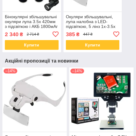
Бінокулярні збільшувальні
Окуляри збільшувальні,
окуляри лупа 3.5х 420мм
лупа налобна з LED-
з підсвіткою і АКБ 1800мАг
підсвіткою, 5 лінз 1x-3.5x
9892B1
2 340
385
₴
₴
2 714 ₴
447 ₴
Купити
Купити
Акційні пропозиції та новинки
–14%
–14%