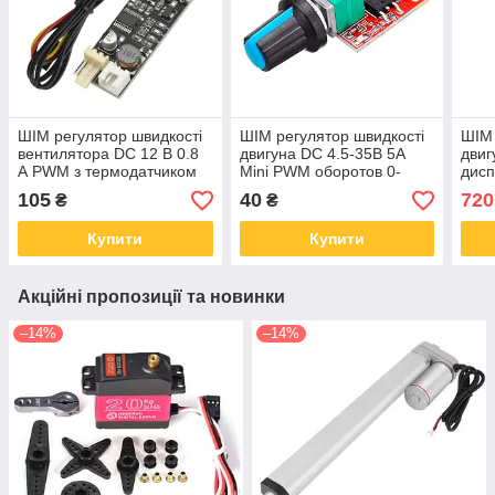
ШІМ регулятор швидкості
ШІМ регулятор швидкості
ШІМ 
вентилятора DC 12 В 0.8
двигуна DC 4.5-35В 5А
двиг
А PWM з термодатчиком
Mini PWM оборотов 0-
дисп
100%
105
40
720
₴
₴
Купити
Купити
Акційні пропозиції та новинки
–14%
–14%