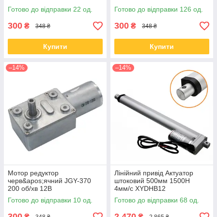
Готово до відправки 22 од.
Готово до відправки 126 од.
300
300
₴
₴
348 ₴
348 ₴
Купити
Купити
–14%
–14%
Мотор редуктор
Лінійний привід Актуатор
черв&apos;ячний JGY-370
штоковий 500мм 1500Н
200 об/хв 12В
4мм/c XYDHB12
Готово до відправки 10 од.
Готово до відправки 68 од.
300
2 470
₴
₴
348 ₴
2 865 ₴