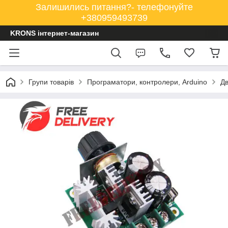
Залишились питання?- телефонуйте
+380959493739
KRONS інтернет-магазин
Групи товарів
Програматори, контролери, Arduino
Дв