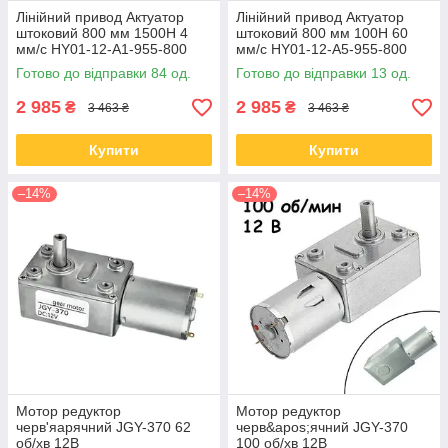
Лінійний привод Актуатор
Лінійний привод Актуатор
штоковий 800 мм 1500Н 4
штоковий 800 мм 100Н 60
мм/с HY01-12-A1-955-800
мм/с HY01-12-A5-955-800
Готово до відправки 84 од.
Готово до відправки 13 од.
2 985
2 985
₴
₴
3 463 ₴
3 463 ₴
Купити
Купити
–14%
–14%
Мотор редуктор
Мотор редуктор
черв'яapячний JGY-370 62
черв&apos;ячний JGY-370
об/хв 12В
100 об/хв 12В