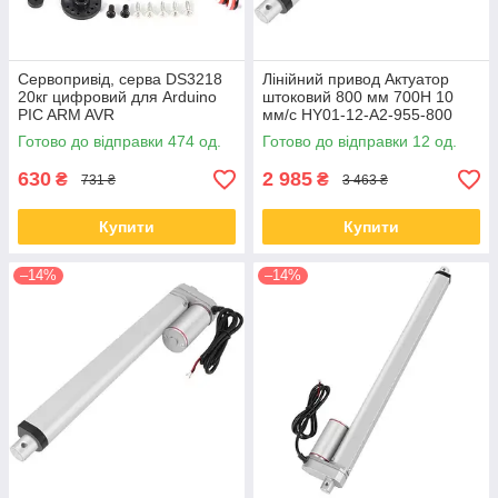
Сервопривід, серва DS3218
Лінійний привод Актуатор
20кг цифровий для Arduino
штоковий 800 мм 700Н 10
PIC ARM AVR
мм/с HY01-12-A2-955-800
Готово до відправки 474 од.
Готово до відправки 12 од.
630
2 985
₴
₴
731 ₴
3 463 ₴
Купити
Купити
–14%
–14%