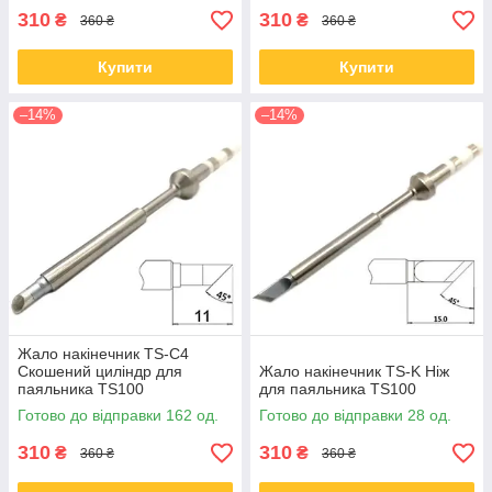
310
310
₴
₴
360 ₴
360 ₴
Купити
Купити
–14%
–14%
Жало накінечник TS-C4
Скошений циліндр для
Жало накінечник TS-K Ніж
паяльника TS100
для паяльника TS100
Готово до відправки 162 од.
Готово до відправки 28 од.
310
310
₴
₴
360 ₴
360 ₴