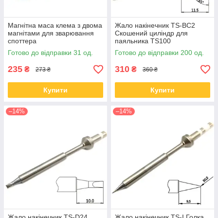
Магнітна маса клема з двома
Жало накінечник TS-BC2
магнітами для зварювання
Скошений циліндр для
споттера
паяльника TS100
Готово до відправки 31 од.
Готово до відправки 200 од.
235
310
₴
₴
273 ₴
360 ₴
Купити
Купити
–14%
–14%
Жало накінечник TS-D24
Жало накінечник TS-I Голка