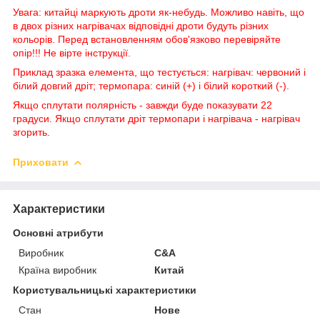
Увага: китайці маркують дроти як-небудь. Можливо навіть, що
в двох різних нагрівачах відповідні дроти будуть різних
кольорів. Перед встановленням обов'язково перевіряйте
опір!!! Не вірте інструкції.
Приклад зразка
елемента
, що тестується: нагрівач: червоний і
білий довгий дріт; термопара: синій (+) і білий короткий (-).
Якщо сплутати полярність - завжди буде показувати 22
градуси. Якщо сплутати дріт термопари і нагрівача - нагрівач
згорить.
Приховати
Характеристики
Основні атрибути
Виробник
С&A
Країна виробник
Китай
Користувальницькі характеристики
Стан
Нове