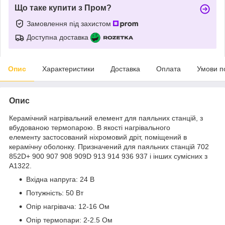
Що таке купити з Пром?
Замовлення під захистом
Доступна доставка
Опис
Характеристики
Доставка
Оплата
Умови п
Опис
Керамічний нагрівальний елемент для паяльних станцій, з
вбудованою термопарою. В якості нагрівального
елементу застосований ніхромовий дріт, поміщений в
керамічну оболонку. Призначений для паяльних станцій 702
852D+ 900 907 908 909D 913 914 936 937 і інших сумісних з
A1322.
Вхідна напруга: 24 В
Потужність: 50 Вт
Опір нагрівача: 12-16 Ом
Опір термопари: 2-2.5 Ом