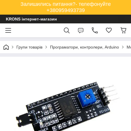
Залишились питання?- телефонуйте
+380959493739
KRONS інтернет-магазин
Групи товарів
Програматори, контролери, Arduino
Мо