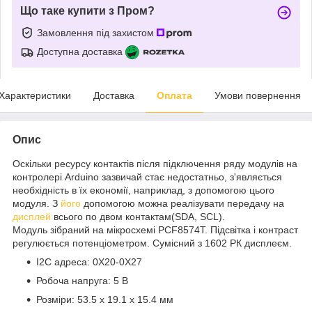
Що таке купити з Пром?
Замовлення під захистом
Доступна доставка
Характеристики
Доставка
Оплата
Умови повернення
Опис
Оскільки ресурсу контактів після підключення ряду модулів на
контролері Arduino зазвичай стає недостатньо, з'являється
необхідність в їх економії, наприклад, з допомогою цього
модуля. З
його
допомогою можна реалізувати передачу на
дисплей
всього по двом контактам(SDA, SCL).
Модуль зібраний на мікросхемі PCF8574T. Підсвітка і контраст
регулюється потенціометром. Сумісний з 1602 РК дисплеєм.
I2C адреса: 0X20-0X27
Робоча напруга: 5 В
Розміри: 53.5 х 19.1 х 15.4 мм