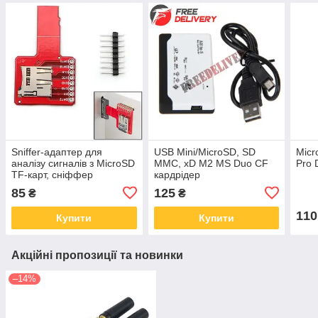
Sniffer-адаптер для
USB Mini/MicroSD, SD
Micr
аналізу сигналів з MicroSD
MMC, xD M2 MS Duo CF
Pro 
TF-карт, сніффер
кардрідер
85
125
₴
₴
110
Купити
Купити
Акційні пропозиції та новинки
–14%