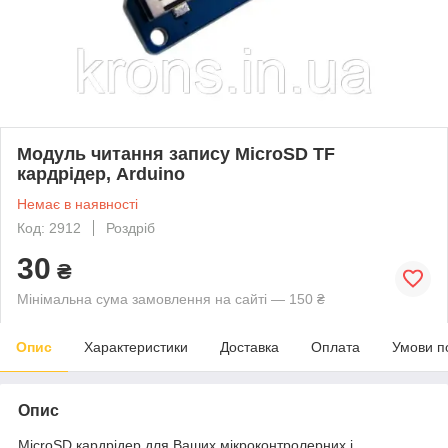
Модуль читання запису MicroSD TF
кардрідер, Arduino
Немає в наявності
Код: 2912
Роздріб
30
₴
Мінімальна сума замовлення на сайті — 150 ₴
Опис
Характеристики
Доставка
Оплата
Умови п
Опис
MicroSD кардрідер для Ваших мікроконтролерних і