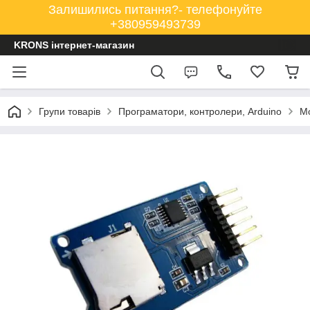
Залишились питання?- телефонуйте
+380959493739
KRONS інтернет-магазин
Групи товарів
Програматори, контролери, Arduino
Мо