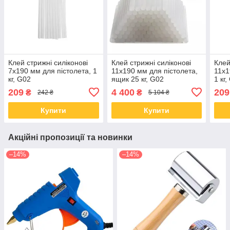
Клей стрижні силіконові
Клей стрижні силіконові
Клей
7x190 мм для пістолета, 1
11x190 мм для пістолета,
11x1
кг, G02
ящик 25 кг, G02
1 кг
209
4 400
209
₴
₴
242 ₴
5 104 ₴
Купити
Купити
Акційні пропозиції та новинки
–14%
–14%