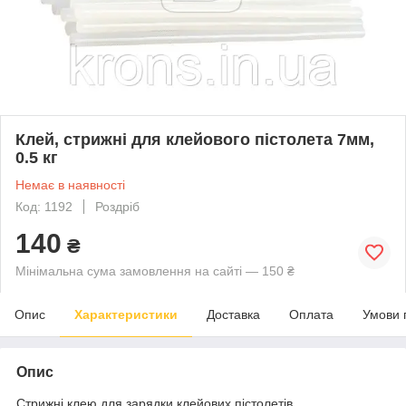
Клей, стрижні для клейового пістолета 7мм,
0.5 кг
Немає в наявності
Код: 1192
Роздріб
140
₴
Мінімальна сума замовлення на сайті — 150 ₴
Опис
Характеристики
Доставка
Оплата
Умови 
Опис
Стрижні клею для зарядки клейових пістолетів.