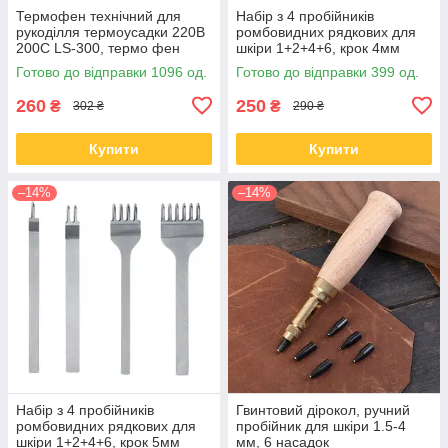
Термофен технічний для
Набір з 4 пробійників
рукоділля термоусадки 220В
ромбовидних рядкових для
200С LS-300, термо фен
шкіри 1+2+4+6, крок 4мм
Готово до відправки 1096 од.
Готово до відправки 399 од.
260
250
₴
₴
302 ₴
290 ₴
Купити
Купити
–14%
–14%
Набір з 4 пробійників
Гвинтовий дірокол, ручний
ромбовидних рядкових для
пробійник для шкіри 1.5-4
шкіри 1+2+4+6, крок 5мм
мм, 6 насадок