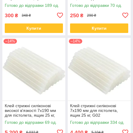
Готово до відправки 189 од.
Готово до відправки 70 од.
300
250
₴
₴
348 ₴
290 ₴
Купити
Купити
–14%
–14%
Клей стрижні силіконові
Клей стрижні силіконові
високої в'язкості 7x190 мм
7x190 мм для пістолета,
для пістолета, ящик 25 кг,
ящик 25 кг, G02
G01
Готово до відправки 69 од.
Готово до відправки 334 од.
5 200
4 400
₴
₴
6 032 ₴
5 104 ₴