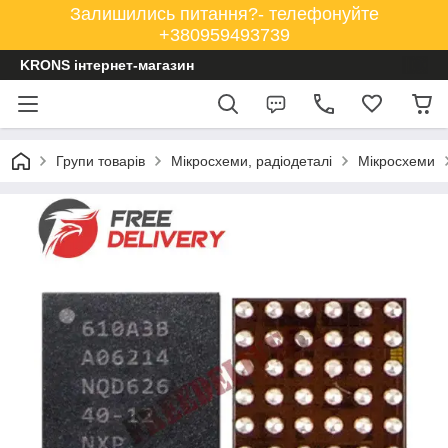
Залишились питання?- телефонуйте
+380959493739
KRONS інтернет-магазин
Групи товарів
Мікросхеми, радіодеталі
Мікросхеми