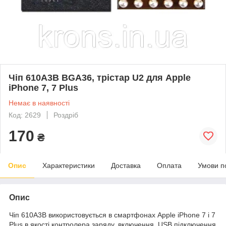
Чіп 610A3B BGA36, трістар U2 для Apple
iPhone 7, 7 Plus
Немає в наявності
Код: 2629
Роздріб
170
₴
Опис
Характеристики
Доставка
Оплата
Умови п
Опис
Чіп 610A3B використовується в смартфонах Apple iPhone 7 і 7
Plus в якості контролера заряду, включення, USB підключення