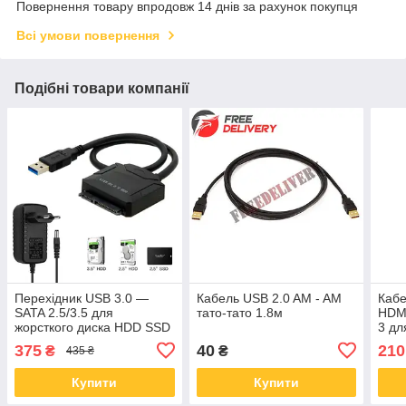
Повернення товару впродовж 14 днів за рахунок покупця
Всі умови повернення
Подібні товари компанії
Перехідник USB 3.0 —
Кабель USB 2.0 AM - AM
Кабе
SATA 2.5/3.5 для
тато-тато 1.8м
HDMI
жорсткого диска HDD SSD
3 дл
до 5 Гбіт/с із БЖ
375
40
210
₴
₴
435 ₴
Купити
Купити