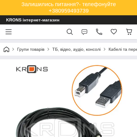
Залишились питання?- телефонуйте
+380959493739
KRONS інтернет-магазин
Групи товарів
ТБ, відео, аудіо, консолі
Кабелі та пер