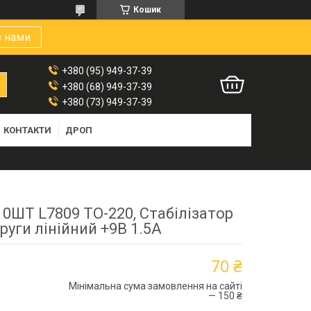
Кошик
з нами
+380 (95) 949-37-39
+380 (68) 949-37-39
+380 (73) 949-37-39
КОНТАКТИ
ДРОП
10ШТ L7809 TO-220, Стабілізатор
руги лінійний +9В 1.5А
70 ₴
Мінімальна сума замовлення на сайті
— 150 ₴