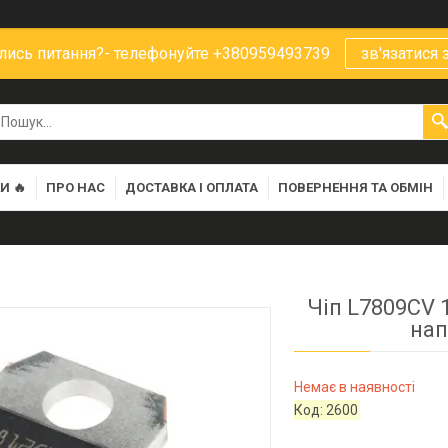
ись питання?- телефонуйте +380959493739
зв'язатися 
И 🔥
ПРО НАС
ДОСТАВКА І ОПЛАТА
ПОВЕРНЕННЯ ТА ОБМІН
Чіп L7809CV 
нап
Немає в наявності
Код:
2600