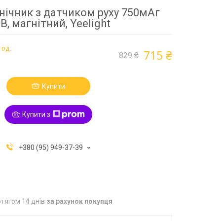
нічник з датчиком руху 750мАг
B, магнітний, Yeelight
 од.
715 ₴
829 ₴
Купити
Купити з
+380 (95) 949-37-39
тягом 14 днів
за рахунок покупця