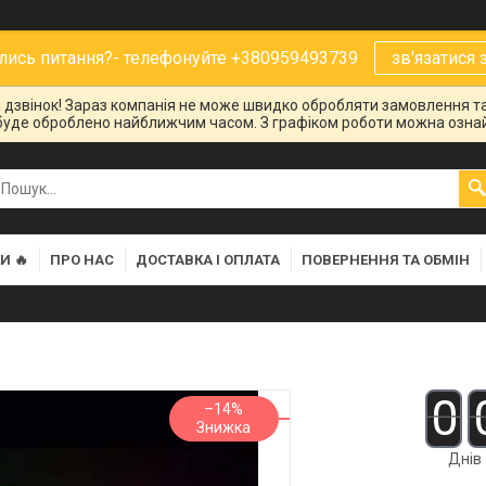
ись питання?- телефонуйте +380959493739
зв'язатися 
на дзвінок! Зараз компанія не може швидко обробляти замовлення та
буде оброблено найближчим часом. З графіком роботи можна ознай
И 🔥
ПРО НАС
ДОСТАВКА І ОПЛАТА
ПОВЕРНЕННЯ ТА ОБМІН
0
–14%
Днів