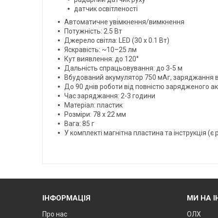
датчик освітленості
Автоматичне увімкнення/вимкнення
Потужність: 2.5 Вт
Джерело світла: LED (30 х 0.1 Вт)
Яскравість: ~10–25 лм
Кут виявлення: до 120°
Дальність спрацьовування: до 3-5 м
Вбудований акумулятор 750 мАг, заряджання ві
До 90 днів роботи від повністю зарядженого а
Час заряджання: 2-3 години
Матеріал: пластик
Розміри: 78 х 22 мм
Вага: 85 г
У комплекті магнітна пластина та інструкція (є 
ІНФОРМАЦІЯ
МИ НА 
Про нас
ОЛХ