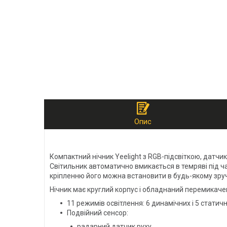
Опис
Компактний нічник Yeelight з RGB-підсвіткою, датчик
Світильник автоматично вмикається в темряві під ч
кріпленню його можна встановити в будь-якому зручн
Нічник має круглий корпус і обладнаний перемикачем
11 режимів освітлення: 6 динамічних і 5 статич
Подвійний сенсор:
радарний датчик руху