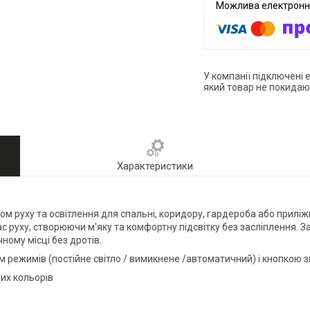
У компанії підключені 
який товар не покидаю
Характеристики
ом руху та освітлення для спальні, коридору, гардероба або приліж
ас руху, створюючи м'яку та комфортну підсвітку без засліплення.
ому місці без дротів.
 режимів (постійне світло / вимикнене /автоматичний) і кнопкою зм
них кольорів