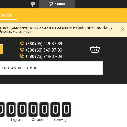
Кошик
з нами
 повідомлення, оскільки за її графіком неробочий час. Вашу
омитись на сайті.
+380 (95) 949-37-39
+380 (68) 949-37-39
+380 (73) 949-37-39
КОНТАКТИ
ДРОП
0
0
0
0
0
0
0
Годин
Хвилин
Секунд