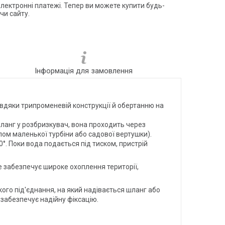
електронні платежі. Тепер ви можете купити будь-
чи сайту.
Інформація для замовлення
авдяки трипроменевій конструкції й обертанню на
ланг у розбризкувач, вона проходить через
пом маленької турбіни або садової вертушки).
°. Поки вода подається під тиском, пристрій
е забезпечує широке охоплення території,
ого під'єднання, на який надівається шланг або
забезпечує надійну фіксацію.