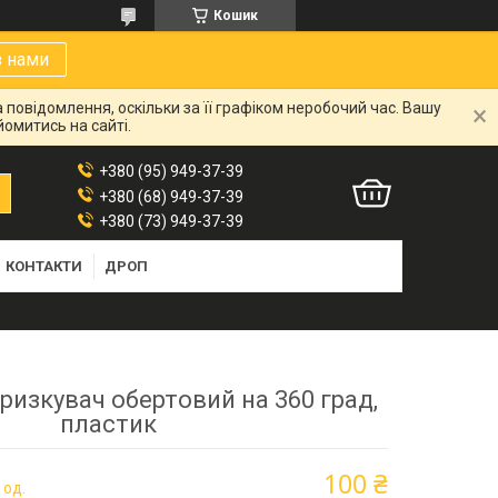
Кошик
з нами
 повідомлення, оскільки за її графіком неробочий час. Вашу
омитись на сайті.
+380 (95) 949-37-39
+380 (68) 949-37-39
+380 (73) 949-37-39
КОНТАКТИ
ДРОП
ризкувач обертовий на 360 град,
пластик
100 ₴
 од.