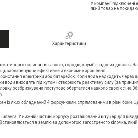
У компанії підключені 
який товар не покидаю
Характеристики
матичного поливання газонів, городів, клумб і садових ділянок. З
площі, забезпечуючи ефективне й економне зрошення.
користання електрики або батарейок. Коли вода надходить через ш
ки води виходять під кутом і створюють реактивну силу (за принци
овку розбризкувача поступово обертатися навколо своєї осі на 360
у.
ен із яких обладнаний 4 форсунками, спрямованими в різні боки. Ц
 шланга. У нижній частині корпусу розташований штуцер для швидк
Встановлюється в землю за допомогою загостреного кілочка, який 