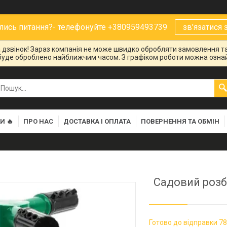
ись питання?- телефонуйте +380959493739
зв'язатися 
на дзвінок! Зараз компанія не може швидко обробляти замовлення та
буде оброблено найближчим часом. З графіком роботи можна ознай
И 🔥
ПРО НАС
ДОСТАВКА І ОПЛАТА
ПОВЕРНЕННЯ ТА ОБМІН
Садовий розб
Готово до відправки 78