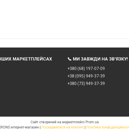
ІНШИХ МАРКЕТПЛЕЙСАХ
📞 МИ ЗАВЖДИ НА ЗВ'ЯЗКУ!
+380 (68) 197-07-09
+38 (095) 949-37-39
m
+380 (73) 949-37-39
Сайт створений на маркетплейсі
Prom.ua
KRONS інтернет-магазин |
Поскаржитися на контент
|
Політика конфіденційност