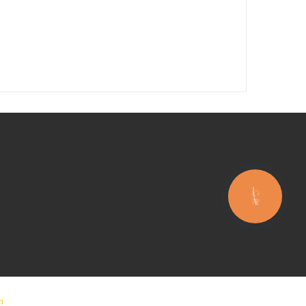
КНОПКА
ЗВ'ЯЗКУ
і