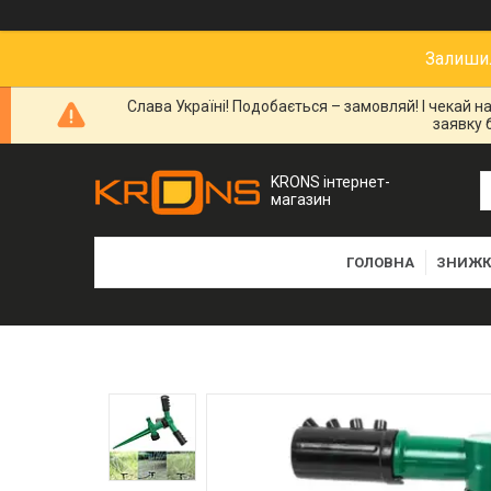
Залишил
Слава Україні! Подобається – замовляй! І чекай 
заявку 
KRONS інтернет-
магазин
ГОЛОВНА
ЗНИЖК