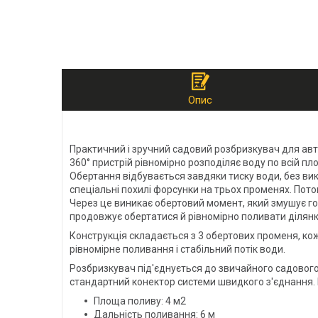
Опис
Практичний і зручний садовий розбризкувач для авто
360° пристрій рівномірно розподіляє воду по всій 
Обертання відбувається завдяки тиску води, без ви
спеціальні похилі форсунки на трьох променях. Пото
Через це виникає обертовий момент, який змушує гол
продовжує обертатися й рівномірно поливати ділянк
Конструкція складається з 3 обертових променя, кож
рівномірне поливання і стабільний потік води.
Розбризкувач під'єднується до звичайного садового
стандартний конектор системи швидкого з'єднання. 
Площа поливу: 4 м2
Дальність поливання: 6 м