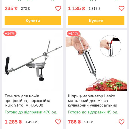
235
1 135
₴
₴
273 ₴
1 317 ₴
Купити
Купити
–14%
–14%
Точилка для ножів
Шприц-маринатор Lesko
професійна, нержавійка
металевий для м'яса
Ruixin Pro IV RX-008
кулінарний універсальний
інжектор
Готово до відправки 470 од.
Готово до відправки 45 од.
1 285
786
₴
₴
1 491 ₴
912 ₴