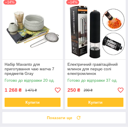
–14%
–14%
Набір Mavanto для
Електричний гравітаційний
приготування чаю матча 7
млинок для перцю солі
предметів Gray
електромлинок
Готово до відправки 20 од.
Готово до відправки 37 од.
1 268
250
₴
₴
1 471 ₴
290 ₴
Купити
Купити
Показати ще