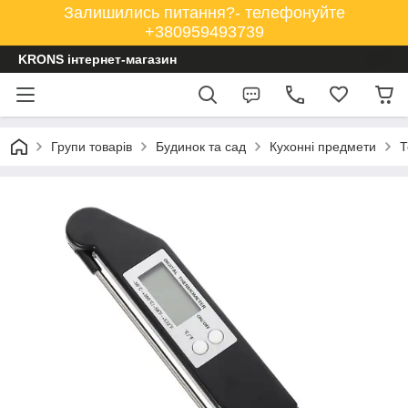
Залишились питання?- телефонуйте
+380959493739
KRONS інтернет-магазин
Групи товарів
Будинок та сад
Кухонні предмети
Т