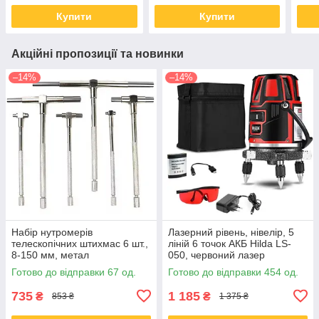
Купити
Купити
Акційні пропозиції та новинки
–14%
–14%
Набір нутромерів
Лазерний рівень, нівелір, 5
телескопічних штихмас 6 шт.,
ліній 6 точок АКБ Hilda LS-
8-150 мм, метал
050, червоний лазер
Готово до відправки 67 од.
Готово до відправки 454 од.
735
1 185
₴
₴
853 ₴
1 375 ₴