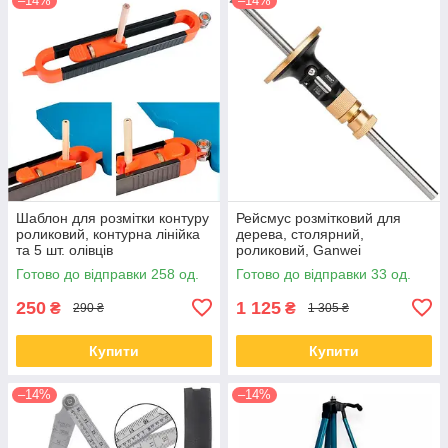
–14%
–14%
Шаблон для розмітки контуру
Рейсмус розмітковий для
роликовий, контурна лінійка
дерева, столярний,
та 5 шт. олівців
роликовий, Ganwei
Готово до відправки 258 од.
Готово до відправки 33 од.
250
1 125
₴
₴
290 ₴
1 305 ₴
Купити
Купити
–14%
–14%