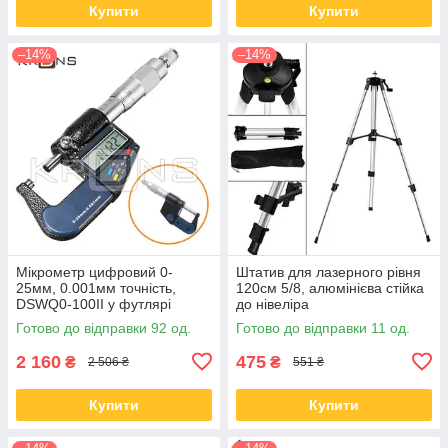
Купити
Купити
–14%
–14%
Мікрометр цифровий 0-
Штатив для лазерного рівня
25мм, 0.001мм точність,
120см 5/8, алюмінієва стійка
DSWQ0-100II у футлярі
до нівеліра
Готово до відправки 92 од.
Готово до відправки 11 од.
2 160
475
₴
₴
2 506 ₴
551 ₴
Купити
Купити