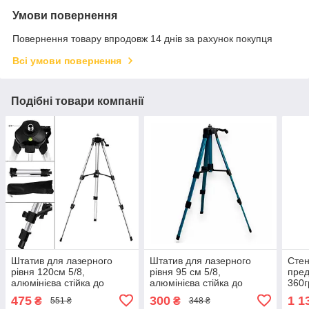
Умови повернення
Повернення товару впродовж 14 днів за рахунок покупця
Всі умови повернення
Подібні товари компанії
Штатив для лазерного
Штатив для лазерного
Стен
рівня 120см 5/8,
рівня 95 см 5/8,
пред
алюмінієва стійка до
алюмінієва стійка до
360г
нівеліра
нівеліру, синій
18/2
475
300
1 1
₴
₴
551 ₴
348 ₴
чор