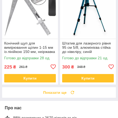
Конічний щуп для
Штатив для лазерного рівня
вимірювання щілин 1-15 мм
95 см 5/8, алюмінієва стійка
із лінійкою 150 мм, неіржавка
до нівеліру, синій
сталь
Готово до відправки 28 од.
Готово до відправки 21 од.
225
300
₴
₴
261 ₴
348 ₴
Купити
Купити
Показати ще
Про нас
98% позитивних з 2670 відгуків за рік