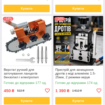
Купити
Купити
–14%
–14%
Верстат ручний для
Пристрій для зачищення
заточування ланцюгів
дротів з міді алюмінію 1.5-
бензопил і електропил
25мм, 2 режими керув
механічний 3 надфіля
Готово до відправки 177 од.
Готово до відправки 174 од.
компактний
450
1 390
₴
₴
522 ₴
1 612 ₴
Купити
Купити