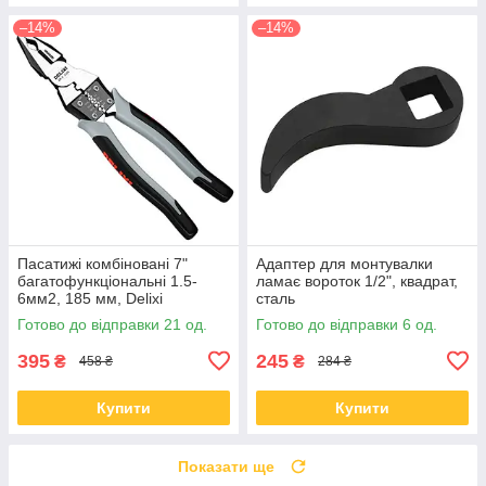
–14%
–14%
Пасатижі комбіновані 7"
Адаптер для монтувалки
багатофункціональні 1.5-
ламає вороток 1/2", квадрат,
6мм2, 185 мм, Delixi
сталь
Готово до відправки 21 од.
Готово до відправки 6 од.
395
245
₴
₴
458 ₴
284 ₴
Купити
Купити
Показати ще