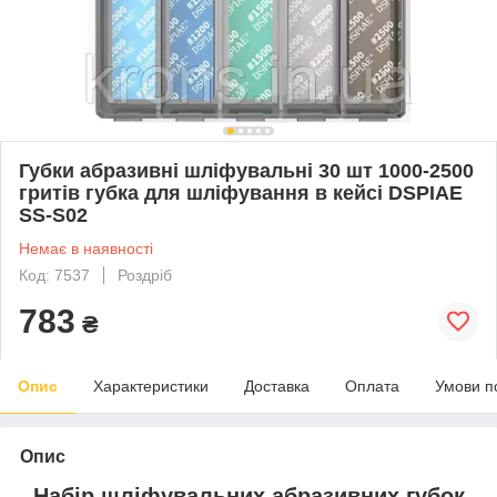
Губки абразивні шліфувальні 30 шт 1000-2500
гритів губка для шліфування в кейсі DSPIAE
SS-S02
Немає в наявності
Код: 7537
Роздріб
783
₴
Опис
Характеристики
Доставка
Оплата
Умови п
Опис
Набір шліфувальних абразивних губок