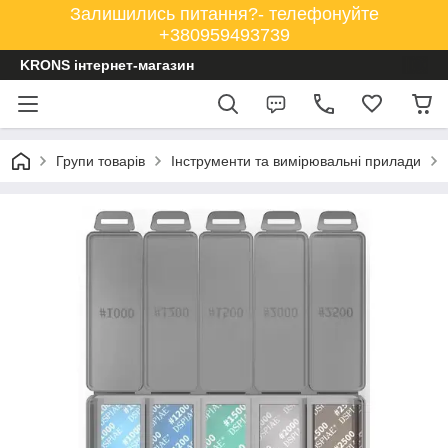
Залишились питання?- телефонуйте
+380959493739
KRONS інтернет-магазин
Групи товарів
Інструменти та вимірювальні прилади