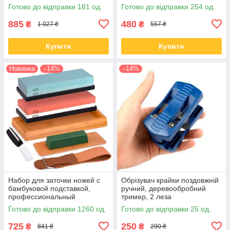
Pointer
Готово до відправки 181 од.
Готово до відправки 254 од.
885
480
₴
₴
1 027 ₴
557 ₴
Купити
Купити
Новинка
–14%
–14%
Набор для заточки ножей с
Обрізувач крайки поздовжній
бамбуковой подставкой,
ручний, деревообробний
профессиональный
тример, 2 леза
Готово до відправки 1260 од.
Готово до відправки 25 од.
725
250
₴
₴
841 ₴
290 ₴