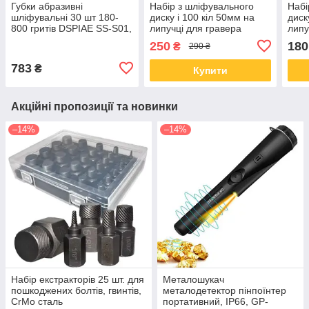
Губки абразивні
Набір з шліфувального
Набі
шліфувальні 30 шт 180-
диску і 100 кіл 50мм на
диск
800 гритів DSPIAE SS-S01,
липучці для гравера
липу
у кейсі
дремеля
дре
250
180
₴
290 ₴
783
₴
Купити
Акційні пропозиції та новинки
–14%
–14%
Набір екстракторів 25 шт. для
Металошукач
пошкоджених болтів, гвинтів,
металодетектор пінпоїнтер
CrMo сталь
портативний, IP66, GP-