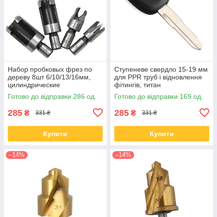
Набор пробковых фрез по
Ступеневе свердло 15-19 мм
дереву 8шт 6/10/13/16мм,
для PPR труб і відновлення
цилиндрические
фітингів, титан
Готово до відправки 286 од.
Готово до відправки 169 од.
285
285
₴
₴
331 ₴
331 ₴
Купити
Купити
–14%
–14%