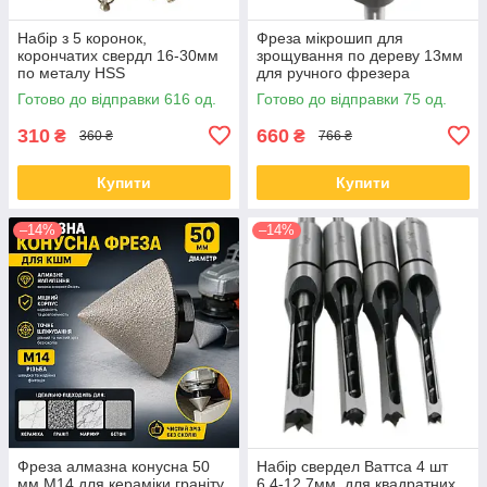
Набір з 5 коронок,
Фреза мікрошип для
корончатих свердл 16-30мм
зрощування по дереву 13мм
по металу HSS
для ручного фрезера
Готово до відправки 616 од.
Готово до відправки 75 од.
310
660
₴
₴
360 ₴
766 ₴
Купити
Купити
–14%
–14%
Фреза алмазна конусна 50
Набір свердел Ваттса 4 шт
мм M14 для кераміки граніту
6.4-12.7мм, для квадратних