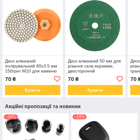
Диск алмазний
Диск алмазний 50 мм для
Диск
полірувальний 80x3.5 мм
різання скла кераміки,
різа
150грит M10 для каменю
двосторонній
гран
для болгарки КШМ
70
70
70
₴
₴
Купити
Купити
Акційні пропозиції та новинки
–14%
–14%