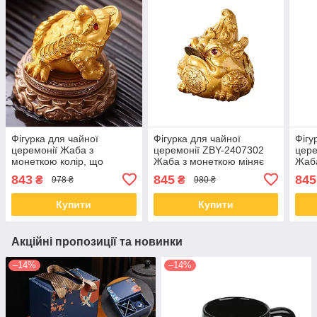
Фігурка для чайної
Фігурка для чайної
Фігу
церемонії Жаба з
церемонії ZBY-2407302
цере
монеткою колір, що
Жаба з монеткою міняє
Жаба
обертається, від гарячої
колір від гарячої води Gold
колі
843
845
845
₴
₴
978 ₴
980 ₴
води
Gre
Купити
Купити
Акційні пропозиції та новинки
–14%
–14%