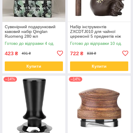
Сувенірний подарунковий
Набір інструментів
кавовий набір Qinglan
ZXCDTJ010 для чайної
Ruomeng 280 мл
церемонії 5 предметів ніж
чашка+блюдце +
для пуеру пензлик лопатка
Готово до відправки 4 од.
Готово до відправки 10 од.
подарункова коробка
тримач щипці
керамічний White
423
722
₴
₴
491 ₴
838 ₴
Купити
Купити
–14%
–14%