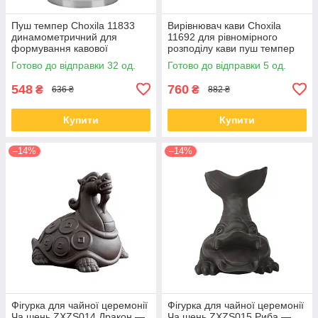
Пуш темпер Choxila 11833
Вирівнювач кави Choxila
динамометричний для
11692 для рівномірного
формування кавової
розподілу кави пуш темпер
таблетки неіржавка сталь 58
58 мм
Готово до відправки 32 од.
Готово до відправки 5 од.
мм
548
760
₴
₴
636 ₴
882 ₴
Купити
Купити
–14%
–14%
Фігурка для чайної церемонії
Фігурка для чайної церемонії
Ча шень ZXZS014 Дракон —
Ча шень ZXZS015 Риба —