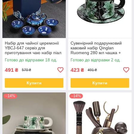
Набір для чайної церемонії
Сувенірний подарунковий
YBCJ-647 сервіз для
кавовий набір Qinglan
приготування чаю набір піал
Ruomeng 280 мл чашка +
із чайником на 4 персони
люстерце + подарункова
Готово до відправки 18 од.
Готово до відправки 2 од.
подарункова
коробка керамічний Black
491
423
₴
₴
570 ₴
491 ₴
Купити
Купити
–14%
–14%