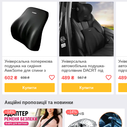
Універсальна поперекова
Універсальна
Унів
подушка на сидіння
автомобільна подушка-
авто
AweSome для спини з
підголівник DACRT під
підг
ефектом пам'яті
шию з ефектом пам'яті
шию 
602
489
489
₴
₴
698 ₴
567 ₴
ортопедична Black
ортопедична Black
орто
Купити
Купити
Акційні пропозиції та новинки
–14%
–14%