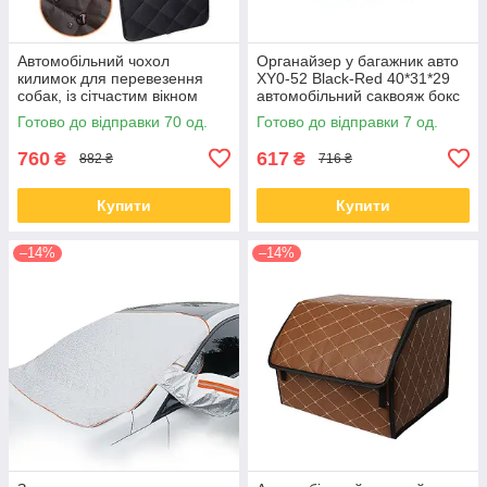
Автомобільний чохол
Органайзер у багажник авто
килимок для перевезення
XY0-52 Black-Red 40*31*29
собак, із сітчастим вікном
автомобільний саквояж бокс
для зберігання 2 відділ
Готово до відправки 70 од.
Готово до відправки 7 од.
760
617
₴
₴
882 ₴
716 ₴
Купити
Купити
–14%
–14%