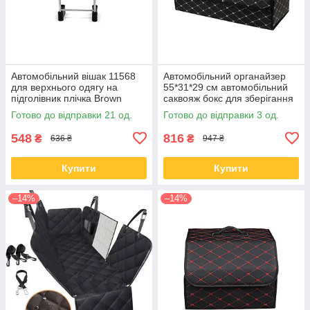
Автомобільний вішак 11568
Автомобільний органайзер
для верхнього одягу на
55*31*29 см автомобільний
підголівник плічка Brown
саквояж бокс для зберігання
2 відділи XY0-52 Black-Gold
Готово до відправки 21 од.
Готово до відправки 3 од.
548
816
₴
₴
636 ₴
947 ₴
Купити
Купити
–14%
–14%