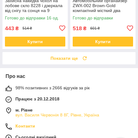
Захисна накидка чохол на
Автомобільний органайзер
лобове скло 8228 і дзеркала
ZWX-002 Brown-Gold
від снігу та сонця на 9
компактний місткий два
магнітах
відділи для зберігання на
Готово до відправки 16 од.
Готово до відправки
липучці з
443
518
₴
₴
514 ₴
601 ₴
Купити
Купити
Показати ще
Про нас
98% позитивних з 2666 відгуків за рік
Працює з 20.12.2018
м. Рівне
вул. Василя Червонія 8 8Г, Рівне, Україна
Контакти
Сьогодні вихідний