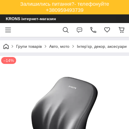
Залишились питання?- телефонуйте
+380959493739
KRONS інтернет-магазин
Групи товарів
Авто, мото
Інтер'єр, декор, аксесуари
–14%