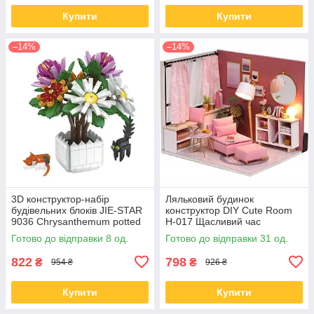
Купити
Купити
–14%
–14%
3D конструктор-набір
Ляльковий будинок
будівельних блоків JIE-STAR
конструктор DIY Cute Room
9036 Chrysanthemum potted
H-017 Щасливий час
plants 900 деталей
Готово до відправки 8 од.
Готово до відправки 31 од.
пластиковий
822
798
₴
₴
954 ₴
926 ₴
Купити
Купити