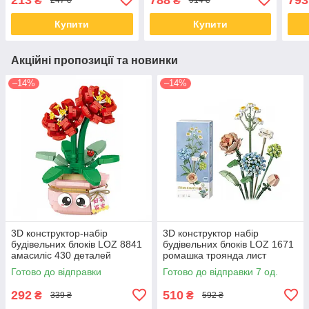
₴
₴
247 ₴
914 ₴
Купити
Купити
Акційні пропозиції та новинки
–14%
–14%
3D конструктор-набір
3D конструктор набір
будівельних блоків LOZ 8841
будівельних блоків LOZ 1671
амасиліс 430 деталей
ромашка троянда лист
пластиковий
гортензії 680 деталей
Готово до відправки
Готово до відправки 7 од.
пластиковий
292
510
₴
₴
339 ₴
592 ₴