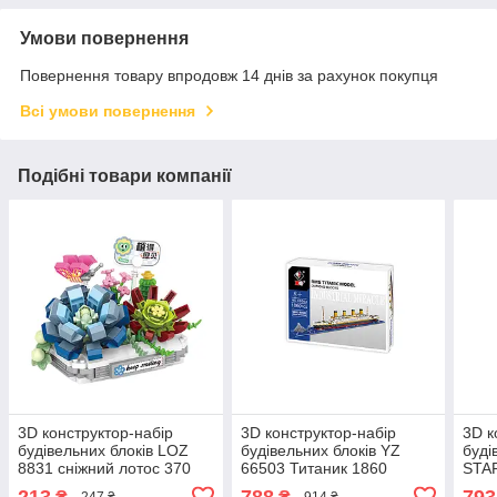
Умови повернення
Повернення товару впродовж 14 днів за рахунок покупця
Всі умови повернення
Подібні товари компанії
3D конструктор-набір
3D конструктор-набір
3D к
будівельних блоків LOZ
будівельних блоків YZ
буді
8831 сніжний лотос 370
66503 Титаник 1860
STAR
деталей пластиковий
деталей
698 
213
788
793