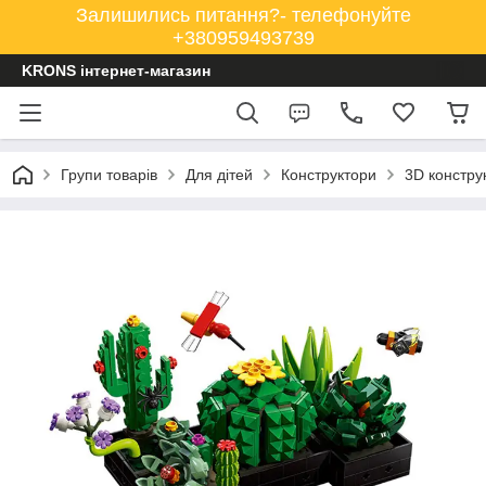
Залишились питання?- телефонуйте
+380959493739
KRONS інтернет-магазин
Групи товарів
Для дітей
Конструктори
3D констру