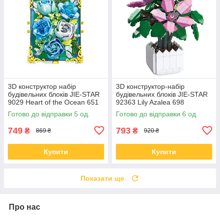
3D конструктор набір
3D конструктор-набір
будівельних блоків JIE-STAR
будівельних блоків JIE-STAR
9029 Heart of the Ocean 651
92363 Lily Azalea 698
деталь пластиковий
деталей пластиковий
Готово до відправки 5 од.
Готово до відправки 6 од.
749
793
₴
₴
869 ₴
920 ₴
Купити
Купити
Показати ще
Про нас