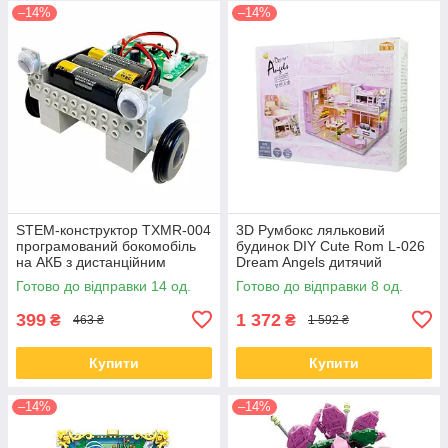
–14%
–14%
STEM-конструктор TXMR-004
3D Румбокс ляльковий
програмований бокомобіль
будинок DIY Cute Rom L-026
на АКБ з дистанційним
Dream Angels дитячий
керуванням
конструктор
Готово до відправки 14 од.
Готово до відправки 8 од.
399
1 372
₴
₴
463 ₴
1 592 ₴
Купити
Купити
–14%
–14%