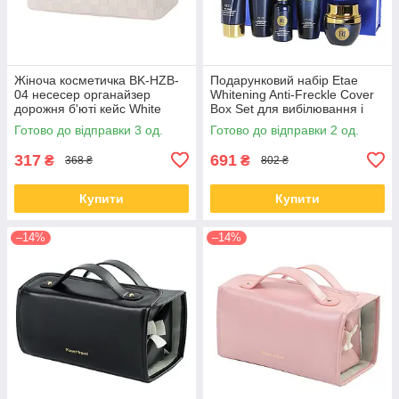
Жіноча косметичка BK-HZB-
Подарунковий набір Etae
04 несесер органайзер
Whitening Anti-Freckle Cover
дорожня б'юті кейс White
Box Set для вибілювання і
видалення веснянок
Готово до відправки 3 од.
Готово до відправки 2 од.
317
691
₴
₴
368 ₴
802 ₴
Купити
Купити
–14%
–14%