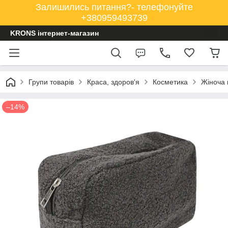
Залишились питання?- телефонуйте
+380959493739
KRONS інтернет-магазин
Групи товарів
Краса, здоров'я
Косметика
Жіноча 
–14%