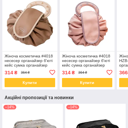
Жіноча косметичка #4018
Жіноча косметичка #4018
Жіно
несесер органайзер б'юті
несесер органайзер б'юті
HZB-
кейс сумка органайзер
кейс сумка органайзер
орга
для подорожей Brown
для подорожей Light Pink
кейс
314
314
366
₴
₴
364 ₴
364 ₴
Blac
Купити
Купити
Акційні пропозиції та новинки
–14%
–14%