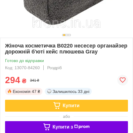
Жіноча косметичка B0220 несесер органайзер
дорожній б'юті кейс плюшева Gray
Готово до відправки
Код: 13070-84260
Роздріб
294
₴
341 ₴
Економія
47 ₴
Залишилось
33 дні
Купити
або
Купити з