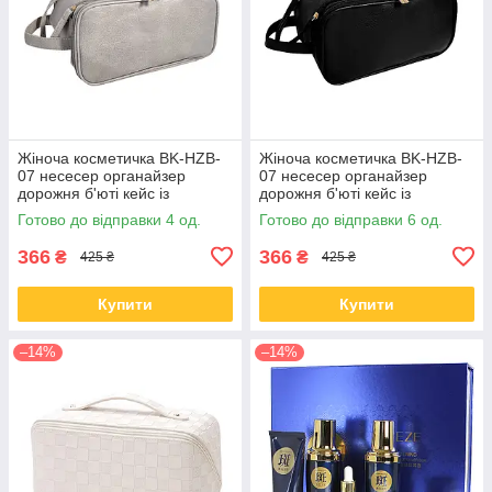
Жіноча косметичка BK-HZB-
Жіноча косметичка BK-HZB-
07 несесер органайзер
07 несесер органайзер
дорожня б'юті кейс із
дорожня б'юті кейс із
кишенями з боків Gray
кишенями з боків Black
Готово до відправки 4 од.
Готово до відправки 6 од.
366
366
₴
₴
425 ₴
425 ₴
Купити
Купити
–14%
–14%