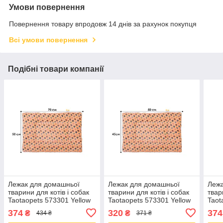
Умови повернення
Повернення товару впродовж 14 днів за рахунок покупця
Всі умови повернення
Подібні товари компанії
Лежак для домашньої
Лежак для домашньої
Лежа
тварини для котів і собак
тварини для котів і собак
твар
Taotaopets 573301 Yellow
Taotaopets 573301 Yellow
Taot
Stars L (50*70 cm)
Stars M (50*45 cm)
Star
374
320
374
₴
₴
434 ₴
371 ₴