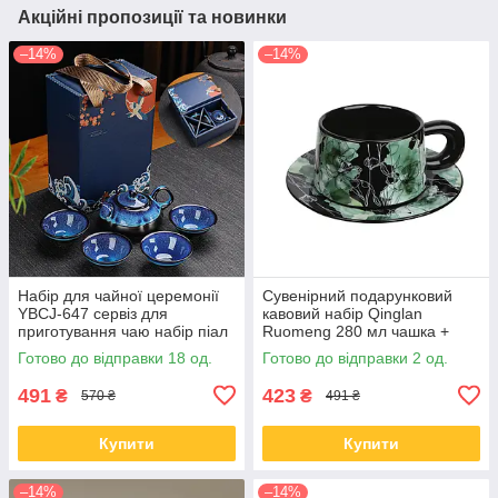
Акційні пропозиції та новинки
–14%
–14%
Набір для чайної церемонії
Сувенірний подарунковий
YBCJ-647 сервіз для
кавовий набір Qinglan
приготування чаю набір піал
Ruomeng 280 мл чашка +
із чайником на 4 персони
люстерце + подарункова
Готово до відправки 18 од.
Готово до відправки 2 од.
подарункова
коробка керамічний Black
491
423
₴
₴
570 ₴
491 ₴
Купити
Купити
–14%
–14%