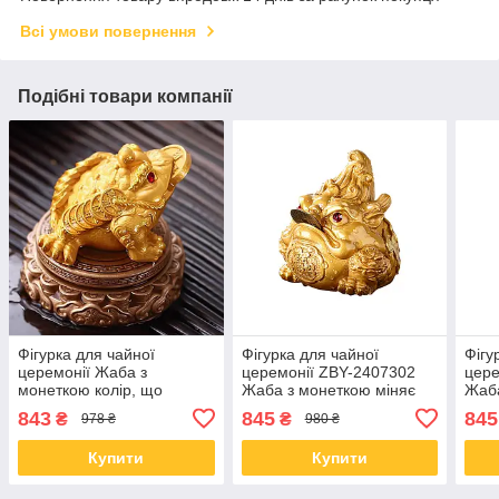
Всі умови повернення
Подібні товари компанії
Фігурка для чайної
Фігурка для чайної
Фігу
церемонії Жаба з
церемонії ZBY-2407302
цере
монеткою колір, що
Жаба з монеткою міняє
Жаба
обертається, від гарячої
колір від гарячої води Gold
колі
843
845
845
₴
₴
978 ₴
980 ₴
води
Gre
Купити
Купити