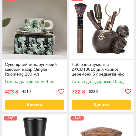
Сувенірний подарунковий
Набір інструментів
кавовий набір Qinglan
ZXCDTJ010 для чайної
Ruomeng 280 мл
церемонії 5 предметів ніж
чашка+блюдце +
для пуеру пензлик лопатка
Готово до відправки 4 од.
Готово до відправки 10 од.
подарункова коробка
тримач щипці
керамічний White
423
722
₴
₴
491 ₴
838 ₴
Купити
Купити
–14%
–14%