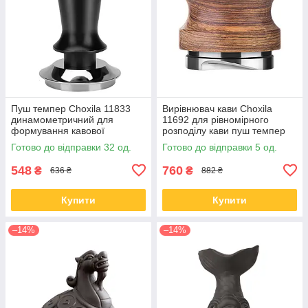
Пуш темпер Choxila 11833
Вирівнювач кави Choxila
динамометричний для
11692 для рівномірного
формування кавової
розподілу кави пуш темпер
таблетки неіржавка сталь 58
58 мм
Готово до відправки 32 од.
Готово до відправки 5 од.
мм
548
760
₴
₴
636 ₴
882 ₴
Купити
Купити
–14%
–14%