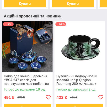
Купити
Купити
Акційні пропозиції та новинки
–14%
–14%
Набір для чайної церемонії
Сувенірний подарунковий
YBCJ-647 сервіз для
кавовий набір Qinglan
приготування чаю набір піал
Ruomeng 280 мл чашка +
із чайником на 4 персони
люстерце + подарункова
Готово до відправки 18 од.
Готово до відправки 2 од.
подарункова
коробка керамічний Black
491
423
₴
₴
570 ₴
491 ₴