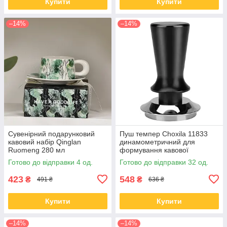
Купити
Купити
–14%
–14%
Сувенірний подарунковий
Пуш темпер Choxila 11833
кавовий набір Qinglan
динамометричний для
Ruomeng 280 мл
формування кавової
чашка+блюдце +
таблетки неіржавка сталь 58
Готово до відправки 4 од.
Готово до відправки 32 од.
подарункова коробка
мм
керамічний White
423
548
₴
₴
491 ₴
636 ₴
Купити
Купити
–14%
–14%