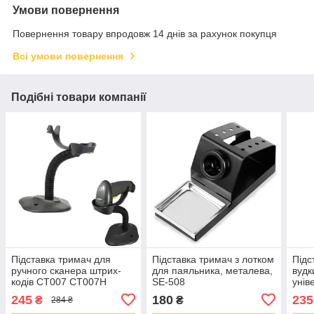
Умови повернення
Повернення товару впродовж 14 днів за рахунок покупця
Всі умови повернення
Подібні товари компанії
Підставка тримач для
Підставка тримач з лотком
Підс
ручного сканера штрих-
для паяльника, металева,
вудк
кодів CT007 CT007H
SE-508
унів
CT007X
245
180
235
₴
₴
284 ₴