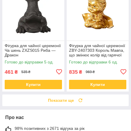
Фігурка для чайної церемонії
Фігурка для чайної церемонії
Ча шень ZXZS015 Риба —
ZBY-2407303 Король Мавпа,
Дракон
що змінює колір від гарячої
води Gold
Готово до відправки 5 од.
Готово до відправки 6 од.
461
835
₴
₴
535 ₴
969 ₴
Купити
Купити
Показати ще
Про нас
98% позитивних з 2671 відгука за рік