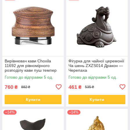
Вирівнювач кави Choxila
Фігурка для чайної церемонії
11692 для рівномірного
Ча шень ZXZS014 Дракон —
розподілу кави пуш темпер
Черепаха
58 мм
Готово до відправки 5 од.
Готово до відправки 5 од.
760
461
₴
₴
882 ₴
535 ₴
Купити
Купити
–14%
–14%