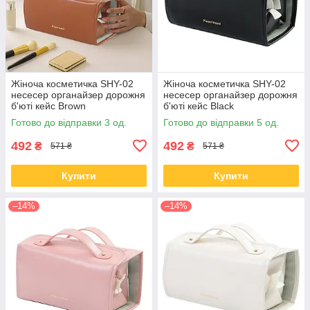
Жіноча косметичка SHY-02
Жіноча косметичка SHY-02
несесер органайзер дорожня
несесер органайзер дорожня
б'юті кейс Brown
б'юті кейс Black
Готово до відправки 3 од.
Готово до відправки 5 од.
492
492
₴
₴
571 ₴
571 ₴
Купити
Купити
–14%
–14%