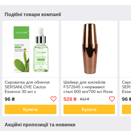
Подібні товари компанії
Сироватка для обличчя
Шейкер для коктейлів
Сиро
SERSANLOVE Cactus
FS72645 з неіржавкої
SER
Essence 30 мл з
сталі 600 мл/700 мл Rose
Esse
екстрактом кактуса
Gold
екст
96
528
96
₴
₴
612 ₴
Купити
Купити
Акційні пропозиції та новинки