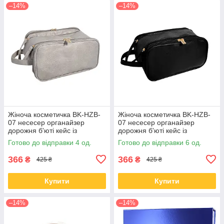
–14%
–14%
Жіноча косметичка BK-HZB-
Жіноча косметичка BK-HZB-
07 несесер органайзер
07 несесер органайзер
дорожня б'юті кейс із
дорожня б'юті кейс із
кишенями з боків Gray
кишенями з боків Black
Готово до відправки 4 од.
Готово до відправки 6 од.
366
366
₴
₴
425 ₴
425 ₴
Купити
Купити
–14%
–14%