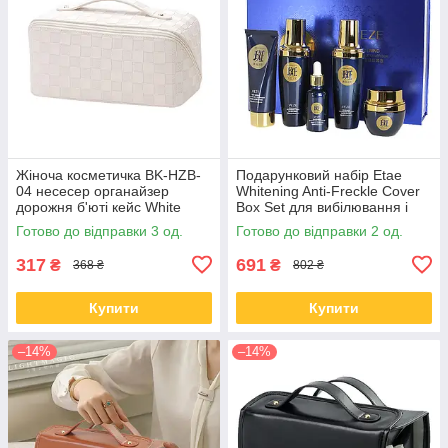
Жіноча косметичка BK-HZB-
Подарунковий набір Etae
04 несесер органайзер
Whitening Anti-Freckle Cover
дорожня б'юті кейс White
Box Set для вибілювання і
видалення веснянок
Готово до відправки 3 од.
Готово до відправки 2 од.
317
691
₴
₴
368 ₴
802 ₴
Купити
Купити
–14%
–14%