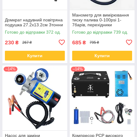
Манометр для вимірювання
Домкрат надувний повітряна
тиску палива 0-100psi 1-
подушка 27.2x13.2см 3тонни
7барів, перехідники
Готово до відправки 372 од.
Готово до відправки 739 од.
230
685
₴
₴
267 ₴
795 ₴
Купити
Купити
–14%
–14%
Насос для заміни
Компресор PCP високого