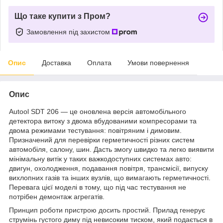
Що таке купити з Пром?
Замовлення під захистом
Опис
Доставка
Оплата
Умови повернення
Опис
Autool SDT 206 — це оновлена версія автомобільного
детектора витоку з двома вбудованими компресорами та
двома режимами тестування: повітряним і димовим.
Призначений для перевірки герметичності різних систем
автомобіля, салону, шин. Дасть змогу швидко та легко виявити
мінімальну витік у таких важкодоступних системах авто:
двигун, охолодження, подавання повітря, трансмісії, випуску
вихлопних газів та інших вузлів, що вимагають герметичності.
Перевага цієї моделі в тому, що під час тестування не
потрібен демонтаж агрегатів.
Принцип роботи пристрою досить простий. Прилад генерує
струмінь густого диму під невисоким тиском, який подається в