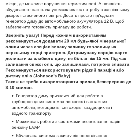
місце, де можливе порушення герметичності. А наявність
вбудованого нагнітача унеможливлює потребу в зовнішньому
джерелі стисненого повітря. Досить просто під'єднати
генератор диму до автомобільного акумулятора 12 В, щоб
забезпечити готовність приладу до роботи.
Зверніть увагу! Перед кожним використанням
рекомендується додавати 20 мл будь-якої мінеральної
оливи через спеціалізовану заливну горловину на
верхньому торці пристрою. Дотримувану порцію варто
доливати за слабкого диму, не більш ніж 15 мл. Під час
заливання свіжої олії, що залишилася, потрібно зливати.
Рекомендується використовувати рідкий парафін або
дитячу олію (Johnson's Baby).
Також не треба використовувати прилад безперервно до
8-10 хвилин.
Генератор диму призначений для роботи в
трубопроводних системах легкових і вантажних
автомобілів, мотоциклів, снігоходів, квадроциклів і
водного транспорту
Можливість роботи з системами вловлювання парів
бензину EVAP
Вбудована система захисту від перегрівання/