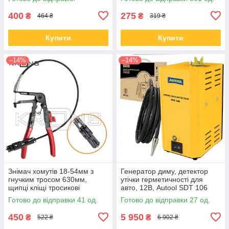
400
275
₴
₴
464 ₴
319 ₴
Купити
Купити
–14%
–14%
Знімач хомутів 18-54мм з
Генератор диму, детектор
гнучким тросом 630мм,
утічки герметичності для
щипці кліщі тросикові
авто, 12В, Autool SDT 106
Готово до відправки 41 од.
Готово до відправки 27 од.
450
5 950
₴
₴
522 ₴
6 902 ₴