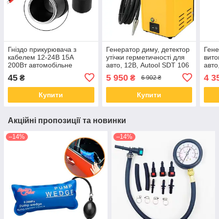
Гніздо прикурювача з
Генератор диму, детектор
Гене
кабелем 12-24В 15А
утічки герметичності для
вито
200Вт автомобільне
авто, 12В, Autool SDT 106
авто
45
5 950
4 3
₴
₴
6 902 ₴
Купити
Купити
Акційні пропозиції та новинки
–14%
–14%