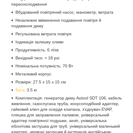
переохолодження
Вбудований повітряний насос, манометр, витрата
Незалежне ввімкнення подавання повітря й
подавання диму
Регульована витрата повітря
Індикація залишку оливи
Продуктивність: 6 л/хв
Вихідний тиск: < 18 psi
Номінальна потужність: 70 Вт
Металевий корпус
Розміри: 27.5 x 15 x 15 см
Вага
: 3.5 кг
Комплектація: генератор диму Autool SDT 106, кабель
живлення, газоспускна труба, конусоподібний адаптер,
гайковий ключ для осердя клапана, з'єднувач EVAP,
пляшка для заправлення паливом, універсальний
адаптер повітряної подушки, зачіп, універсальна
ебонітова заглушка для труб, універсальний маленький
адаптер, червоні заглушки й інструкція англійською