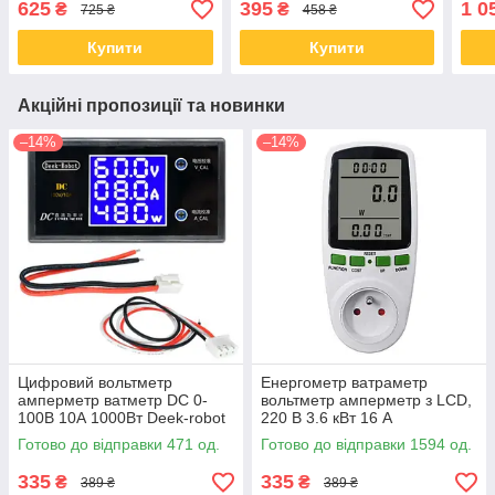
625
395
1 0
₴
₴
725 ₴
458 ₴
Купити
Купити
Акційні пропозиції та новинки
–14%
–14%
Цифровий вольтметр
Енергометр ватраметр
амперметр ватметр DC 0-
вольтметр амперметр з LCD,
100В 10А 1000Вт Deek-robot
220 В 3.6 кВт 16 А
Готово до відправки 471 од.
Готово до відправки 1594 од.
335
335
₴
₴
389 ₴
389 ₴