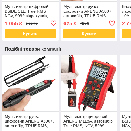
Мультиметр цифровий
Мультиметр ручка
Блок
BSIDE S11, True RMS
цифровий ANENG A3007,
лабо
NCV, 9999 відрахунків,
автовибір, TRUE RMS,
10А
АКБ, ліхтарик
NCV, 5999 відрахунків
1 055
625
2 7
₴
₴
1 224 ₴
725 ₴
Купити
Купити
Подібні товари компанії
Мультиметр ручка
Мультиметр цифровий
Мул
цифровий ANENG A3007,
ANENG M118A, автовибір,
BSID
автовибір, TRUE RMS,
True RMS, NCV, 5999
NCV,
NCV, 5999 відрахунків
відрахунків
АКБ,