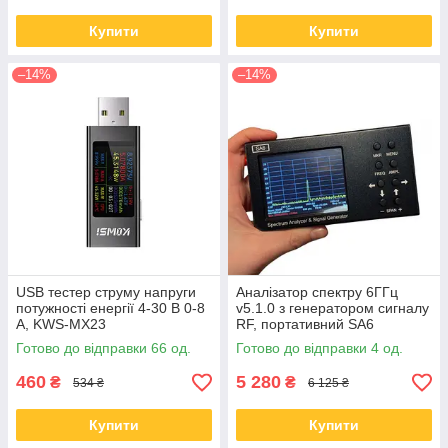
Купити
Купити
–14%
–14%
USB тестер струму напруги
Аналізатор спектру 6ГГц
потужності енергії 4-30 В 0-8
v5.1.0 з генератором сигналу
А, KWS-MX23
RF, портативний SA6
Готово до відправки 66 од.
Готово до відправки 4 од.
460
5 280
₴
₴
534 ₴
6 125 ₴
Купити
Купити