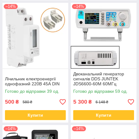
–14%
–14%
Двоканальний генератор
Лічильник електроенергії
сигналів DDS JUNTEK
однофазний 220В 45А DIN
JDS6600-60M 60МГц
Готово до відправки 39 од.
Готово до відправки 59 од.
500
5 300
₴
₴
580 ₴
6 148 ₴
Купити
Купити
–14%
–14%