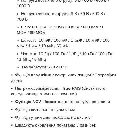
Напруга постійного струму: 6 В / 60 В / 600 В /
1000 В
Напруга змінного струму: 6 В / 60 В / 600 В /
700 В
Опір: 600 Ом / 6 КОм / 60 КОм / 600 Ком / 6
МОм / 60 МОм
Емкость: 10 нФ / 100 нФ / 1 мкФ / 10 мкФ / 100
мкФ / 1 мФ / 10 мФ / 60 мФ
Частота: 10 Гц / 100 Гц / 1 кГц / 10 кГц / 100 кГц
/ 1 МГц / 8 МГц
Температура: -20~50 °C
Функція продзвінки електричних ланцюгів і перевірки
діодів
Підтримка вимірювання
True RMS
(Систинного
середньоквадратичного значення)
Функція NCV
- безконтактного пошуку проводини
Функція визначення нуль/ фази
Функція утримання показань на дисплеї
Швидкість оновлення показань: 3 рази/сек