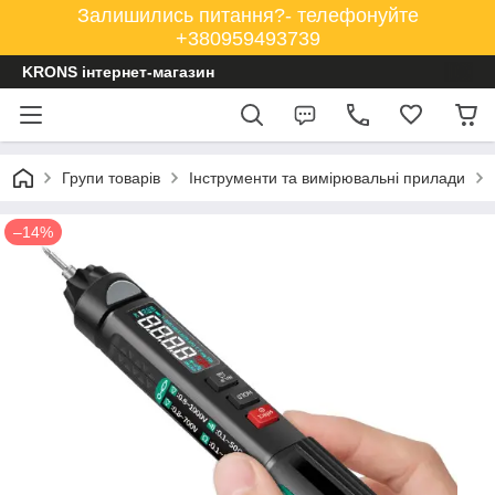
Залишились питання?- телефонуйте
+380959493739
KRONS інтернет-магазин
Групи товарів
Інструменти та вимірювальні прилади
–14%