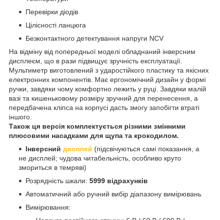
Перевірки діодів
Цілісності ланцюга
Безконтактного детектування напруги NCV
На відміну від попередньої моделі обладнаний інверсним
дисплеєм, що в рази підвищує зручність експлуатації.
Мультиметр виготовлений з ударостійкого пластику та якісних
електронних компонентів. Має ергономічний дизайн у формі
ручки, завдяки чому комфортно лежить у руці. Завдяки малій
вазі та кишеньковому розміру зручний для перенесення, а
передбачена кліпса на корпусі дасть змогу запобігти втраті
іншого.
Також ця версія комплектується різними змінними
плюсовими насадками для щупа та крокодилом.
Інверсний
дисплей
(підсвічуються самі показання, а
не дисплей; чудова читабельність, особливо круто
змориться в темряві)
Розрядність шкали:
5999 відрахунків
Автоматичний або ручний вибір діапазону вимірювань
Вимірювання: