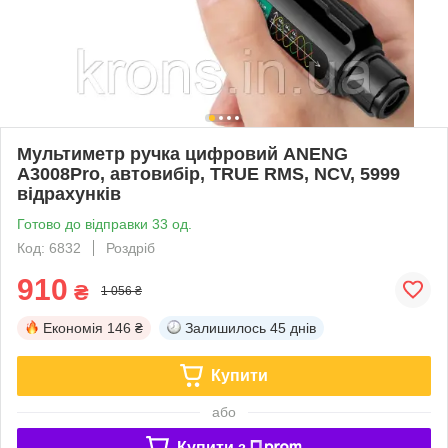
Мультиметр ручка цифровий ANENG
A3008Pro, автовибір, TRUE RMS, NCV, 5999
відрахунків
Готово до відправки 33 од.
Код: 6832
Роздріб
910
₴
1 056 ₴
Економія
146 ₴
Залишилось
45 днів
Купити
або
Купити з