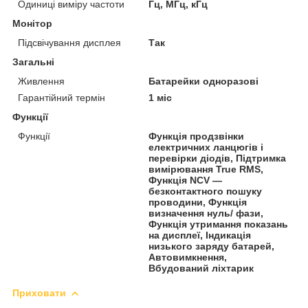
Одиниці виміру частоти
Гц, МГц, кГц
Монітор
Підсвічування дисплея
Так
Загальні
Живлення
Батарейки одноразові
Гарантійний термін
1 міс
Функції
Функції
Функція продзвінки
електричних ланцюгів і
перевірки діодів, Підтримка
вимірювання True RMS,
Функція NCV —
безконтактного пошуку
проводини, Функція
визначення нуль/ фази,
Функція утримання показань
на дисплеї, Індикація
низького заряду батарей,
Автовимкнення,
Вбудований ліхтарик
Приховати