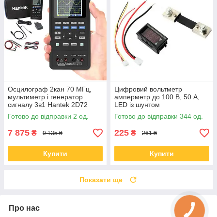
Осцилограф 2кан 70 МГц,
Цифровий вольтметр
мультиметр і генератор
амперметр до 100 В, 50 А,
сигналу 3в1 Hantek 2D72
LED із шунтом
Готово до відправки 2 од.
Готово до відправки 344 од.
7 875
225
₴
₴
9 135 ₴
261 ₴
Купити
Купити
Показати ще
Про нас