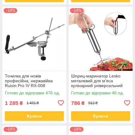
–14%
–14%
Точилка для ножів
Шприц-маринатор Lesko
професійна, нержавійка
металевий для м'яса
Ruixin Pro IV RX-008
кулінарний універсальний
інжектор
Готово до відправки 476 од.
Готово до відправки 46 од.
1 285
786
₴
₴
1 491 ₴
912 ₴
Купити
Купити
–14%
–14%