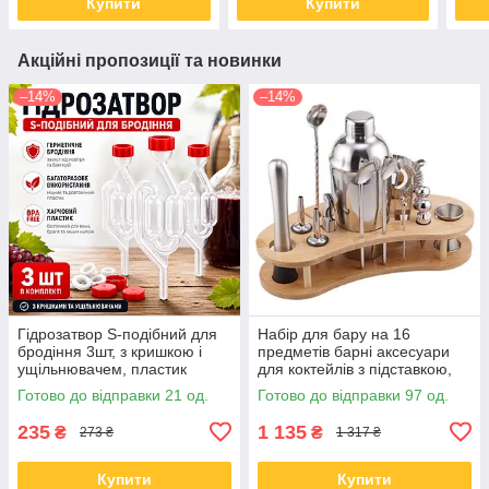
Купити
Купити
Акційні пропозиції та новинки
–14%
–14%
Гідрозатвор S-подібний для
Набір для бару на 16
бродіння 3шт, з кришкою і
предметів барні аксесуари
ущільнювачем, пластик
для коктейлів з підставкою,
шейкер 550мл
Готово до відправки 21 од.
Готово до відправки 97 од.
235
1 135
₴
₴
273 ₴
1 317 ₴
Купити
Купити