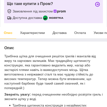
Що таке купити з Пром?
Замовлення під захистом
Доступна доставка
Опис
Характеристики
Доставка
Оплата
Умови п
Опис
Трибічна щітка для очищення решіток грилів і мангалів від
жиру та харчових залишків. Має традиційну щетинисту
конструкцію, яка гарантовано видалить жир, нагар або
застарілі плями навіть із важкодоступних місць. Щітка
виготовлена з неіржавкої сталі та має чудову стійкість до
високих температур. Тепер можна бути впевненим, що
наступний барбекю буде такий самий смачний, як і
попередній:)
Зверніть увагу:
перед очищенням необхідно розігріти гриль і
змочити щітку у воді.
Трибічна щетиниста конструкція з незаймистих