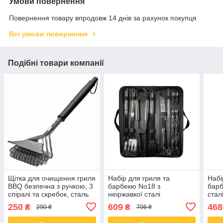
Умови повернення
Повернення товару впродовж 14 днів за рахунок покупця
Всі умови повернення
Подібні товари компанії
Щітка для очищення гриля
Набір для гриля та
Набі
BBQ безпечна з ручкою, 3
барбекю No18 з
барб
спіралі та скребок, сталь
неіржавкої сталі
стал
250
609
468
₴
₴
290 ₴
706 ₴