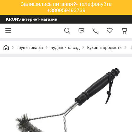
Залишились питання?- телефонуйте
+380959493739
KRONS інтернет-магазин
Групи товарів
Будинок та сад
Кухонні предмети
Щ