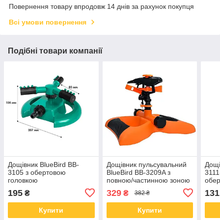
Повернення товару впродовж 14 днів за рахунок покупця
Всі умови повернення
Подібні товари компанії
Дощівник BlueBird BB-
Дощівник пульсувальний
Дощі
3105 з обертовою
BlueBird BB-3209A з
3111
головкою
повною/частинною зоною
обер
поливу
195
329
131
₴
₴
382 ₴
Купити
Купити