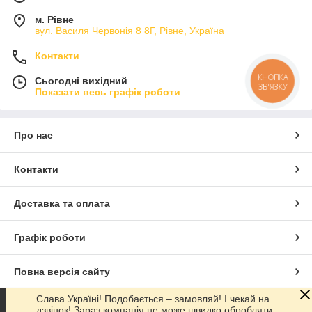
м. Рівне
вул. Василя Червонія 8 8Г, Рівне, Україна
Контакти
КНОПКА
Сьогодні вихідний
ЗВ'ЯЗКУ
Показати весь графік роботи
Про нас
Контакти
Доставка та оплата
Графік роботи
Повна версія сайту
Слава Україні! Подобається – замовляй! І чекай на
Сайт створено на маркетплейсі
Prom.ua
дзвінок! Зараз компанія не може швидко обробляти