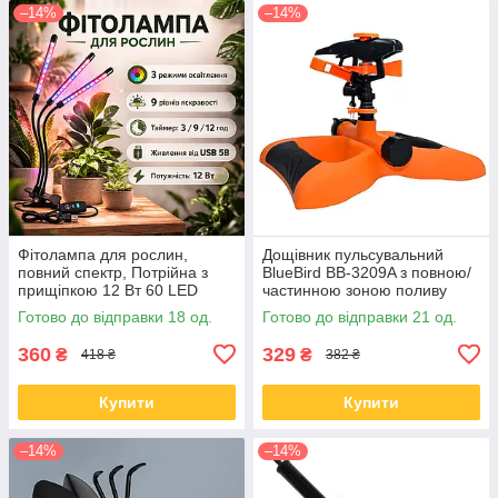
–14%
–14%
Фітолампа для рослин,
Дощівник пульсувальний
повний спектр, Потрійна з
BlueBird BB-3209A з повною/
прищіпкою 12 Вт 60 LED
частинною зоною поливу
Готово до відправки 18 од.
Готово до відправки 21 од.
360
329
₴
₴
418 ₴
382 ₴
Купити
Купити
–14%
–14%