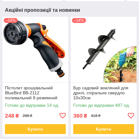
Акційні пропозиції та новинки
–14%
–14%
Пістолет зрошувальний
Бур садовий земляний для
BlueBird BB-2112
дрилі, спіральне свердло
поливальний 8 режимний
10x30см
Готово до відправки 14 од.
Готово до відправки 487 од.
248
360
₴
₴
288 ₴
418 ₴
Купити
Купити