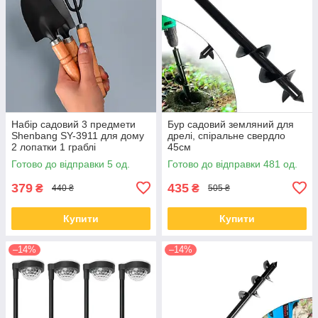
Набір садовий 3 предмети
Бур садовий земляний для
Shenbang SY-3911 для дому
дрелі, спіральне свердло
2 лопатки 1 граблі
45см
Готово до відправки 5 од.
Готово до відправки 481 од.
379
435
₴
₴
440 ₴
505 ₴
Купити
Купити
–14%
–14%