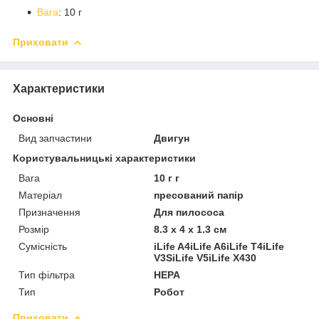
Вага
: 10 г
Приховати
Характеристики
Основні
Вид запчастини
Двигун
Користувальницькі характеристики
Вага
10 г г
Матеріал
пресований папір
Призначення
Для пилососа
Розмір
8.3 x 4 x 1.3 см
Сумісність
iLife A4iLife A6iLife T4iLife
V3SiLife V5iLife X430
Тип фільтра
НЕРА
Тип
Робот
Приховати