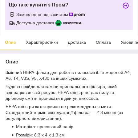
Що таке купити з Пром?
Замовлення під захистом
Доступна доставка
Опис
Характеристики
Доставка
Оплата
Умови п
Опис
Змінний HEPA-фільтр для роботів-пилососів iLife моделей A4,
A6, T4, V3S, V5, X430 та інших сумісних.
Чудово підійде для заміни оригінального фільтра, який
відпрацював свій ресурс. HEPA-фільтр не дає пилу та
дрібному сміття проникати в двигун пилососа.
HEPA-фільтри категорично не рекомендується мити.
Стандартний термін експлуатації фільтра — 2-3 місяці (за
регулярного використання).
Матеріал: пресований папір
Розміри: 8.3 x 4 x 1.3 см