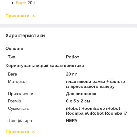
Вага
: 20 г
Приховати
Характеристики
Основні
Тип
Робот
Користувальницькі характеристики
Вага
20 г г
Матеріал
пластикова рамка + фільтр
із пресованого паперу
Призначення
Для пилососа
Розмір
6 x 5 x 2 см
Сумісність
iRobot Roomba e5 iRobot
Roomba e6iRobot Roomba i7
Тип фільтра
НЕРА
Приховати