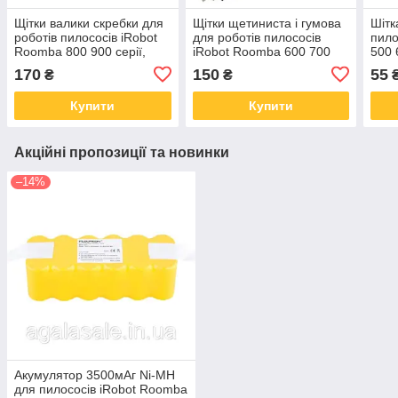
Щітки валики скребки для
Щітки щетиниста і гумова
Шітк
роботів пилососів iRobot
для роботів пилососів
пило
Roomba 800 900 серії,
iRobot Roomba 600 700
500 
пара
170
150
55
₴
₴
Купити
Купити
Акційні пропозиції та новинки
–14%
Акумулятор 3500мАг Ni-MH
для пилососів iRobot Roomba