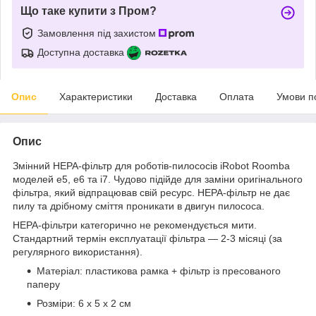
Що таке купити з Пром?
Замовлення під захистом
Доступна доставка
Опис
Характеристики
Доставка
Оплата
Умови п
Опис
Змінний HEPA-фільтр для роботів-пилососів iRobot Roomba
моделей e5, e6 та i7. Чудово підійде для заміни оригінального
фільтра, який відпрацював свій ресурс. HEPA-фільтр не дає
пилу та дрібному сміття проникати в двигун пилососа.
HEPA-фільтри категорично не рекомендується мити.
Стандартний термін експлуатації фільтра — 2-3 місяці (за
регулярного використання).
Матеріал: пластикова рамка + фільтр із пресованого
паперу
Розміри: 6 x 5 x 2 см