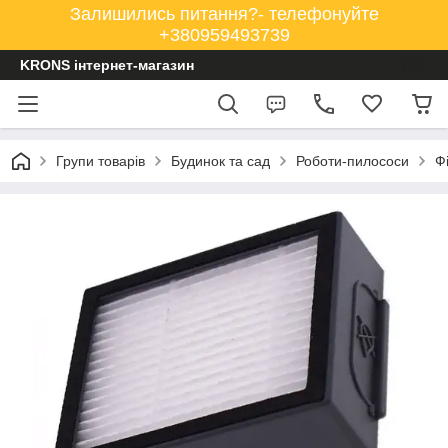
Залишились питання?- телефонуйте
+380959493739
KRONS інтернет-магазин
Групи товарів
Будинок та сад
Роботи-пилососи
Ф