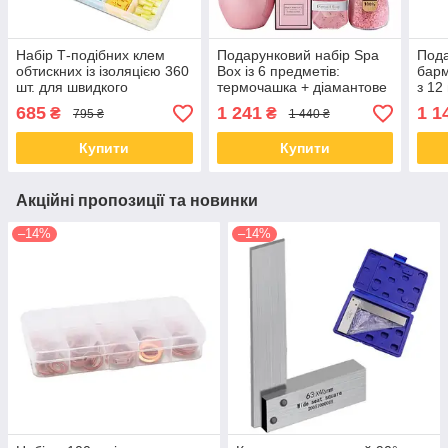
Набір Т-подібних клем
Подарунковий набір Spa
Пода
обтискних із ізоляцією 360
Box із 6 предметів:
бар
шт. для швидкого
термочашка + діамантове
з 12
обтискання
мило + бомбочка для
підс
685
1 241
1 1
₴
₴
795 ₴
1 440 ₴
ванни + сіль + маска для
кокт
очей.
Купити
Купити
Акційні пропозиції та новинки
–14%
–14%