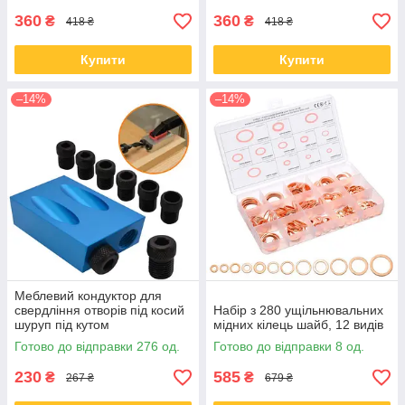
360
360
₴
₴
418 ₴
418 ₴
Купити
Купити
–14%
–14%
Меблевий кондуктор для
свердління отворів під косий
Набір з 280 ущільнювальних
шуруп під кутом
мідних кілець шайб, 12 видів
Готово до відправки 276 од.
Готово до відправки 8 од.
230
585
₴
₴
267 ₴
679 ₴