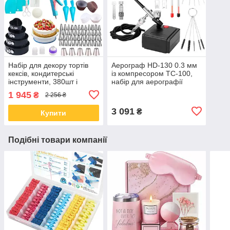
Набір для декору тортів
Аерограф HD-130 0.3 мм
кексів, кондитерські
із компресором TC-100,
інструменти, 380шт і
набір для аерографії
підставка
1 945
₴
2 256 ₴
3 091
₴
Купити
Подібні товари компанії