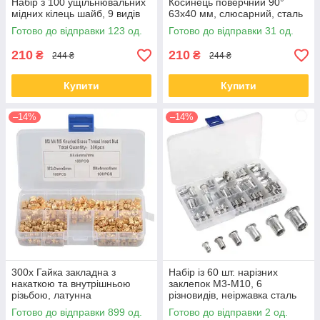
Набір з 100 ущільнювальних
Косинець поверчний 90°
мідних кілець шайб, 9 видів
63x40 мм, слюсарний, сталь
Готово до відправки 123 од.
Готово до відправки 31 од.
210
210
₴
₴
244 ₴
244 ₴
Купити
Купити
–14%
–14%
300x Гайка закладна з
Набір із 60 шт. нарізних
накаткою та внутрішньою
заклепок М3-М10, 6
різьбою, латунна
різновидів, неіржавка сталь
Готово до відправки 899 од.
Готово до відправки 2 од.