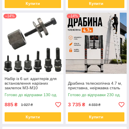
Купити
Купити
–14%
–14%
Набір із 6 шт. адаптерів для
встановлення нарізних
Драбина телескопічна 4.7 м,
заклепок М3-М10
приставна, неіржавка сталь
Готово до відправки 130 од.
Готово до відправки 230 од.
885
3 735
₴
₴
1 027 ₴
4 333 ₴
Купити
Купити